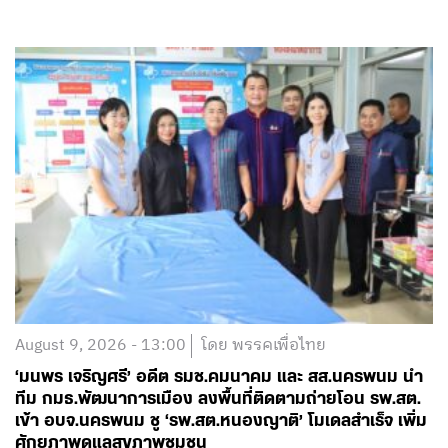
August 9, 2026 - 13:00
โดย พรรคเพื่อไทย
‘มนพร เจริญศรี’ อดีต รมช.คมนาคม และ สส.นครพนม นำ
ทีม กมธ.พัฒนาการเมือง ลงพื้นที่ติดตามถ่ายโอน รพ.สต.
เข้า อบจ.นครพนม ชู ‘รพ.สต.หนองญาติ’ โมเดลสำเร็จ เพิ่ม
ศักยภาพดูแลสุขภาพชุมชน
อ่านต่อ