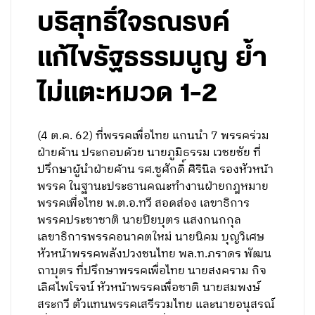
บริสุทธิ์ใจรณรงค์
แก้ไขรัฐธรรมนูญ ย้ำ
ไม่แตะหมวด 1-2
(4 ต.ค. 62) ที่พรรคเพื่อไทย แกนนำ 7 พรรคร่วม
ฝ่ายค้าน ประกอบด้วย นายภูมิธรรม เวชยชัย ที่
ปรึกษาผู้นำฝ่ายค้าน รศ.ชูศักดิ์ ศิรินิล รองหัวหน้า
พรรค ในฐานะประธานคณะทำงานฝ่ายกฎหมาย
พรรคเพื่อไทย พ.ต.อ.ทวี สอดส่อง เลขาธิการ
พรรคประชาชาติ นายปิยบุตร แสงกนกกุล
เลขาธิการพรรคอนาคตใหม่ นายนิคม บุญวิเศษ
หัวหน้าพรรคพลังปวงชนไทย พล.ท.ภราดร พัฒน
ถาบุตร ที่ปรึกษาพรรคเพื่อไทย นายสงคราม กิจ
เลิศไพโรจน์ หัวหน้าพรรคเพื่อชาติ นายสมพงษ์
สระกวี ตัวแทนพรรคเสรีรวมไทย และนายอนุสรณ์