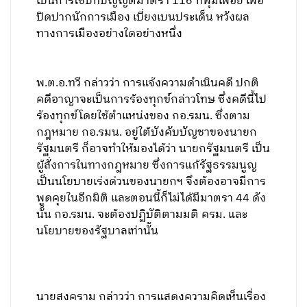
เป็นการใช้บทบัญญัติมาตรา 116 ที่ฟุ่มเฟือย เพื่อ
ปิดปากนักการเมือง เบี่ยงเบนประเด็น หวังผล
ทางการเมืองอย่างใดอย่างหนึ่ง
พ.ต.อ.ทวี กล่าวว่า การแจ้งความดำเนินคดี ปกติ
คดีอาญาจะเป็นการร้องทุกข์กล่าวโทษ ซึ่งคดีนี้ไป
ร้องทุกข์โดยใช้ตำแหน่งของ กอ.รมน. ซึ่งตาม
กฎหมาย กอ.รมน. อยู่ใต้บังคับบัญชาของนายก
รัฐมนตรี ก็อาจทำให้มองได้ว่า นายกรัฐมนตรี เป็น
ผู้สั่งการในทางกฎหมาย ซึ่งการแก้รัฐธรรมนูญ
เป็นนโยบายเร่งด่วนของนายกฯ จึงต้องอาจมีการ
พูดคุยในอีกมิติ และตอนนี้ก็ไม่ได้มีมาตรา 44 ดัง
นั้น กอ.รมน. จะต้องปฏิบัติตามมติ ครม. และ
นโยบายของรัฐบาลเท่านั้น
นายสงคราม กล่าวว่า การแสดงความคิดเห็นเรื่อง