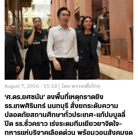
August 7, 2026 - 15:18
โดย พรรคเพื่อไทย
‘ศ.ดร.ยศชนัน’ ลงพื้นที่เหตุกราดยิง
รร.เทพศิรินทร์ นนทบุรี สั่งยกระดับความ
ปลอดภัยสถานศึกษาทั่วประเทศ-แก้ปมบูลลี่
ปิด รร.ชั่วคราว เร่งระดมทีมเยียวยาจิตใจ-
ทหารแห่บริจาคเลือดด่วน พร้อมวอนสังคมงด