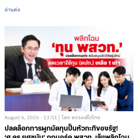
อ่านต่อ
August 6, 2026 - 13:51
โดย พรรคเพื่อไทย
ปลดล็อกการผูกมัดทุนปั้นหัวกะทิของรัฐ!
‘ศ.ดร.ยศชนัน’ ถกบอร์ด พสวท. เล็งพลิกโฉม