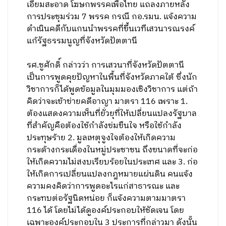
เอี่ยมสะอาด โฆษกพรรคเพื่อไทย แถลงภายหลัง
การประชุมร่วม 7 พรรค กรณี กอ.รมน. แจ้งความ
ดำเนินคดีกับแกนนำพรรคที่ขึ้นเวทีเสวนารณรงค์
แก้รัฐธรรมนูญที่จังหวัดปัตตานี
รศ.ชูศักดิ์ กล่าวว่า การเสวนาที่จังหวัดปัตตานี
เป็นการพูดคุยปัญหาในพื้นที่จังหวัดภาคใต้ ซึ่งนัก
วิชาการก็ได้พูดข้อมูลในมุมมองเชิงวิชาการ แต่ถ้า
คิดว่าจะเข้าข่ายคดีอาญา มาตรา 116 เพราะ 1.
ต้องแสดงความเห็นที่ยั่วยุที่ให้เปลี่ยนแปลงรัฐบาล
ที่สำคัญคือต้องใช้กำลังข่มขืนใจ หรือใช้กำลัง
ประทุษร้าย 2. มูลเหตุจูงใจต้องให้เกิดความ
กระด้างกระเดื่องในหมู่ประชาชน ถึงขนาดที่จะก่อ
ให้เกิดความไม่สงบเรียบร้อยในประเทศ และ 3. ก่อ
ให้เกิดการเปลี่ยนแปลงกฎหมายแผ่นดิน คนแจ้ง
ความคงคิดว่าการพูดอะไรแก่สาธารณะ และ
กระทบต่อรัฐนิดหน่อย ก็แจ้งความตามมาตรา
116 ได้ โดยไม่ได้ดูองค์ประกอบให้ชัดเจน โดย
เฉพาะองค์ประกอบใน 3 ประการที่กล่าวมา ดังนั้น