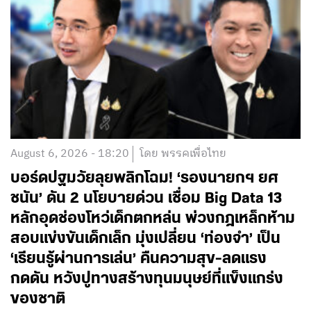
August 6, 2026 - 18:20
โดย พรรคเพื่อไทย
บอร์ดปฐมวัยลุยพลิกโฉม! ‘รองนายกฯ ยศ
ชนัน’ ดัน 2 นโยบายด่วน เชื่อม Big Data 13
หลักอุดช่องโหว่เด็กตกหล่น พ่วงกฎเหล็กห้าม
สอบแข่งขันเด็กเล็ก มุ่งเปลี่ยน ‘ท่องจำ’ เป็น
‘เรียนรู้ผ่านการเล่น’ คืนความสุข-ลดแรง
กดดัน หวังปูทางสร้างทุนมนุษย์ที่แข็งแกร่ง
ของชาติ