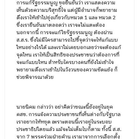
การแก้รัฐธรรมนูญ ขอยืนยันว่า เราแสดงความ
เห็นด้วยความบริสุทธิ์ใจ แต่ผู้มีอำนาจก็พยายาม
ดึงเราให้เข้าไปยุ่งเกี่ยวกับหมวด 1 และ หมวด 2
ซึ่งเรายืนยันมาตลอดว่า เราจะไม่แตะต้อง
นอกจากนี้ การจะแก้ไขรัฐธรรมนูญ ต้องผ่าน
ส.ส.ร. ซึ่งไม่มีใครสามารถไปชี้จุดว่าจะให้แก้แบบ
ไหนอย่างไรได้ และเราไม่เคยบอกเลยว่าจะต้องแก้
จุดไหน เราให้เป็นสิทธิของประชาชนว่าต้องการที่
จะแก้แบบไหน สำหรับใครบางคนที่ยังไม่เข้าใจ
พยายามดึงเราเข้าไปในวังวนของความขัดแย้ง ก็
ช่วยพิจารณาด้วย
นายนิคม กล่าวว่า อย่าคิดว่าขณะนี้ยังอยู่ในยุค
คสช. การแจ้งความประชาชนที่เห็นต่างกับรัฐบาล
เราอยากให้หยุด เพราะตอนนี้เราอยู่ในระบอบ
ประชาธิปไตยแล้ว แม้จะไม่เต็มใบก็ตาม ทั้งนี้ ส.ส.
จาก 7 พรรคร่วมฝ่ายค้าน เรามาจากการเลือกตั้ง