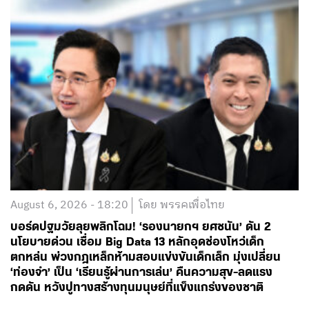
August 6, 2026 - 18:20
โดย พรรคเพื่อไทย
บอร์ดปฐมวัยลุยพลิกโฉม! ‘รองนายกฯ ยศชนัน’ ดัน 2
นโยบายด่วน เชื่อม Big Data 13 หลักอุดช่องโหว่เด็ก
ตกหล่น พ่วงกฎเหล็กห้ามสอบแข่งขันเด็กเล็ก มุ่งเปลี่ยน
‘ท่องจำ’ เป็น ‘เรียนรู้ผ่านการเล่น’ คืนความสุข-ลดแรง
กดดัน หวังปูทางสร้างทุนมนุษย์ที่แข็งแกร่งของชาติ