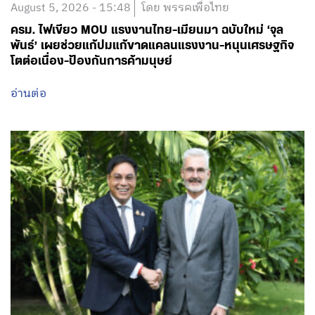
August 5, 2026 - 15:48
โดย พรรคเพื่อไทย
ครม. ไฟเขียว MOU แรงงานไทย-เมียนมา ฉบับใหม่ ‘จุล
พันธ์’ เผยช่วยแก้ปมแก้ขาดแคลนแรงงาน-หนุนเศรษฐกิจ
โตต่อเนื่อง-ป้องกันการค้ามนุษย์
อ่านต่อ