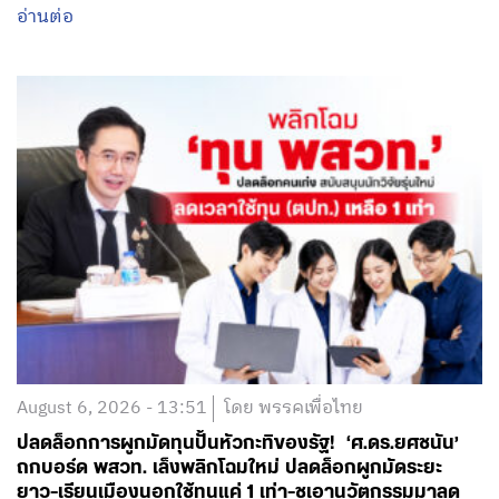
อ่านต่อ
August 6, 2026 - 13:51
โดย พรรคเพื่อไทย
ปลดล็อกการผูกมัดทุนปั้นหัวกะทิของรัฐ! ‘ศ.ดร.ยศชนัน’
ถกบอร์ด พสวท. เล็งพลิกโฉมใหม่ ปลดล็อกผูกมัดระยะ
ยาว-เรียนเมืองนอกใช้ทุนแค่ 1 เท่า-ชูเอานวัตกรรมมาลด