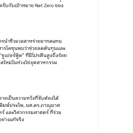
ดรับกับเป้าหมาย Net Zero ของ
การนำชีวมวลสาหร่ายมาทดแทน
หารโคขุนพบว่าช่วยลดต้นทุนและ
ปอร์ฟู้ด” ที่มีโปรตีนสูงถึงร้อย
าสใหม่ในห่วงโซ่อุตสาหกรรม
กลายเป็นความหวังที่จับต้องได้
ร พิมพ์ประไพ, ผศ.ดร.ภาณุมาศ
์ และวิศวกรรมศาสตร์ ที่ร่วม
ย่างแท้จริง