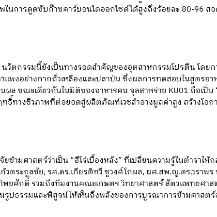
ิภาพในการดูดซับก๊าซคาร์บอนไดออกไซด์ได้สูงถึงร้อยละ 80-96 สอ
 นวัตกรรมนี้ยังเป็นทางรอดสำคัญของอุตสาหกรรมโปรตีน โดย
าคาแพงอย่างกากถั่วเหลืองและปลาป่น ซึ่งผลการทดสอบในสูตรอา
ห็นผล ขณะเดียวกันในมิติของอาหารคน จุลสาหร่าย KU01 ถือเป็น “ซูเ
ิ์ทางชีวภาพที่ต่อยอดสู่ผลิตภัณฑ์เวชสำอางมูลค่าสูง สร้างโอก
ัยข้ามศาสตร์ว่าเป็น “ฮีโร่เบื้องหลัง” ที่เปลี่ยนความรู้ในตำราให้
้วตระกูลชัย, รศ.ดร.เกียรติทวี ชูวงศ์โกมล, ผศ.สพ.ญ.ดร.วราพ
 ทิพยศักดิ์ รวมถึงทีมงานคณะเกษตร วิทยาศาสตร์ สัตวแพทยศาสตร
นรูปธรรมและพิสูจน์ให้เห็นถึงพลังของการบูรณาการข้ามศาสตร์อ