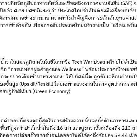
การผลิตวัตถุดิบอาหารสัตว์และเชื้อเพลิงอากาศยานยั่งยืน (SAF) จ
ดตัว ศ.ดร.ยศชนัน ระบุว่า ประเทศไทยจำเป็นต้องมีเครื่องยนต์ทา
่ติดหล่มมาอย่างยาวนาน ความหวังสำคัญคือการผลักดันยุทธศาสตร์
เข้าด้วยกัน เพื่อยกระดับประเทศไทยให้กลายเป็น “สวิตเซอร์แลน
ย้ำว่าในสมรภูมิเทคโนโลยีโลกหรือ Tech War ประเทศไทยไม่จำเป็นต
ี่สุดคือ “การเกษตรมูลค่าสูงและ Wellness” พร้อมประกาศเป้าหมาย
ทีโลกจะอยากเดินเข้ามาหาเราเอง” วิสัยทัศน์นี้จะถูกขับเคลื่อนผ่า
กษะขั้นสูง (Upskill/Reskill) โดยเฉพาะแรงงานในภาคอุตสาหกรรมที
่เศรษฐกิจสีเขียว (Green Economy)
ือคำตอบที่ตรงจุดที่สุดในการสร้างความมั่นคงทั้งด้านอาหารและพ
ื้นที่สูงกว่าปาล์มน้ำมันถึง 16 เท่า และสูงกว่าถั่วเหลืองถึง 213
 ที่ลดการปล่อยก๊าซคาร์บอนไดออกไซด์ได้สูงถึงร้อยละ 59.44 เมื่อเท