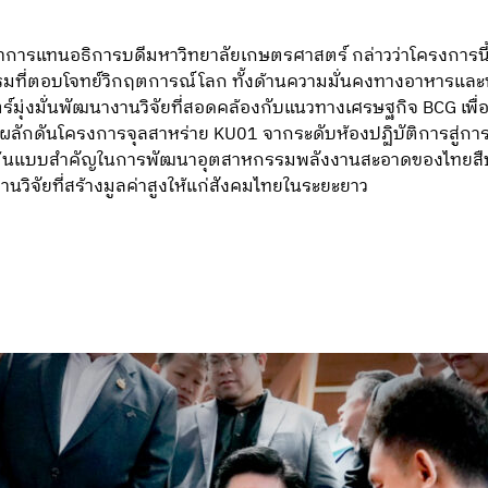
ษาการแทนอธิการบดีมหาวิทยาลัยเกษตรศาสตร์ กล่าวว่าโครงการน
มที่ตอบโจทย์วิกฤตการณ์โลก ทั้งด้านความมั่นคงทางอาหารและ
์มุ่งมั่นพัฒนางานวิจัยที่สอดคล้องกับแนวทางเศรษฐกิจ BCG เพื
ลักดันโครงการจุลสาหร่าย KU01 จากระดับห้องปฏิบัติการสู่การใ
นต้นแบบสำคัญในการพัฒนาอุตสาหกรรมพลังงานสะอาดของไทยสืบไ
นวิจัยที่สร้างมูลค่าสูงให้แก่สังคมไทยในระยะยาว