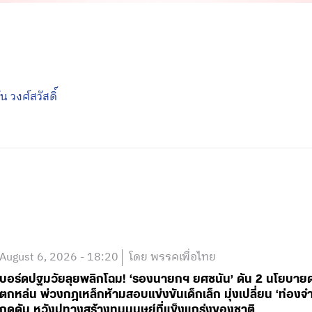
 วงศ์สวัสดิ์
August 6, 2026 - 18:20
โดย พรรคเพื่อไทย
บอร์ดปฐมวัยลุยพลิกโฉม! ‘รองนายกฯ ยศชนัน’ ดัน 2 นโยบายด่วน
ตกหล่น พ่วงกฎเหล็กห้ามสอบแข่งขันเด็กเล็ก มุ่งเปลี่ยน ‘ท่องจำ
กดดัน หวังปูทางสร้างทุนมนุษย์ที่แข็งแกร่งของชาติ