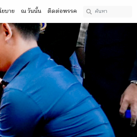
โยบาย
ณ วันนั้น
ติดต่อพรรค