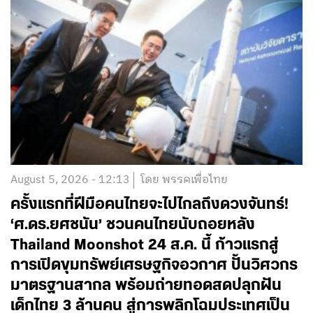
August 5, 2026 - 12:13
โดย พรรคเพื่อไทย
ครั้งแรกที่ฝีมือคนไทยจะไปไกลถึงดวงจันทร์!
‘ศ.ดร.ยศชนัน’ ชวนคนไทยนับถอยหลัง
Thailand Moonshot 24 ส.ค. นี้ ก้าวแรกสู่
การเปิดขุมทรัพย์เศรษฐกิจอวกาศ ปั้นวิศวกร
มาตรฐานสากล พร้อมถ่ายทอดสดปลุกฝัน
เด็กไทย 3 ล้านคน สู่การพลิกโฉมประเทศเป็น