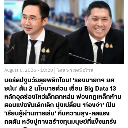
August 6, 2026 - 18:20
โดย พรรคเพื่อไทย
บอร์ดปฐมวัยลุยพลิกโฉม! ‘รองนายกฯ ยศ
ชนัน’ ดัน 2 นโยบายด่วน เชื่อม Big Data 13
หลักอุดช่องโหว่เด็กตกหล่น พ่วงกฎเหล็กห้าม
สอบแข่งขันเด็กเล็ก มุ่งเปลี่ยน ‘ท่องจำ’ เป็น
‘เรียนรู้ผ่านการเล่น’ คืนความสุข-ลดแรง
กดดัน หวังปูทางสร้างทุนมนุษย์ที่แข็งแกร่ง