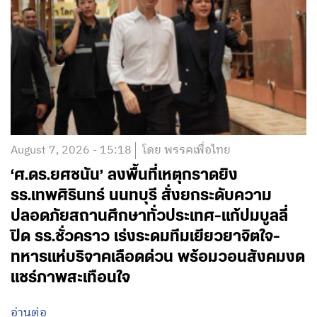
August 7, 2026 - 15:18
โดย พรรคเพื่อไทย
‘ศ.ดร.ยศชนัน’ ลงพื้นที่เหตุกราดยิง
รร.เทพศิรินทร์ นนทบุรี สั่งยกระดับความ
ปลอดภัยสถานศึกษาทั่วประเทศ-แก้ปมบูลลี่
ปิด รร.ชั่วคราว เร่งระดมทีมเยียวยาจิตใจ-
ทหารแห่บริจาคเลือดด่วน พร้อมวอนสังคมงด
แชร์ภาพสะเทือนใจ
อ่านต่อ