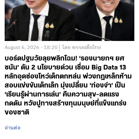
August 6, 2026 - 18:20
โดย พรรคเพื่อไทย
บอร์ดปฐมวัยลุยพลิกโฉม! ‘รองนายกฯ ยศ
ชนัน’ ดัน 2 นโยบายด่วน เชื่อม Big Data 13
หลักอุดช่องโหว่เด็กตกหล่น พ่วงกฎเหล็กห้าม
สอบแข่งขันเด็กเล็ก มุ่งเปลี่ยน ‘ท่องจำ’ เป็น
‘เรียนรู้ผ่านการเล่น’ คืนความสุข-ลดแรง
กดดัน หวังปูทางสร้างทุนมนุษย์ที่แข็งแกร่ง
ของชาติ
อ่านต่อ