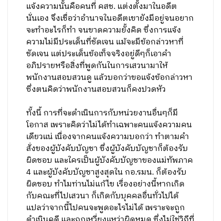
แจ้งความนั้นคือคนที่ คสช. แต่งตั้งมาในอดีต
นั่นเอง จึงเชื่อว่าอำนาจในอดีตเขายังมีอยู่จนอยาก
จะทำอะไรก็ทำ จนขาดความยั้งคิด ซึ่งการแจ้ง
ความไม่มีประเด็นที่ชัดเจน แม้จะมีข้อกล่าวหาที่
ชัดเจน แต่ประเด็นข้อเท็จจริงอยู่ดีๆก็เอาคำ
อภิปรายหรือสิ่งที่พูดกันในการเสวนามาให้
พนักงานสอบสวนดู แล้วบอกว่าขอแจ้งข้อกล่าวหา
ซึ่งตนคิดว่าพนักงานสอบสวนก็คงปวดหัว
ทั้งนี้ การที่จะดำเนินการกับหน่วยงานอื่นๆก็มี
โอกาส เพราะคิดว่าไม่ได้ทำเฉพาะคนแจ้งความคน
เดียวแน่ เนื่องจากคนแจ้งความบอกว่า ทำตามคำ
สั่งของผู้บังคับบัญชา ซึ่งผู้บังคับบัญชาก็ต้องรับ
ผิดชอบ และใครเป็นผู้บังคับบัญชาของแม่ทัพภาค
4 และผู้บังคับบัญชาสูงสุดใน กอ.รมน. ก็ต้องรับ
ผิดชอบ ทำไมท่านไม่แก้ไข เรื่องอย่างนี้หากเกิด
กับคณะที่ไปเสวนา ก็เกิดกับบุคคลอื่นทั่วไปได้
แปลว่าจากนี้ไปคนจะพูดอะไรไม่ได้ เพราะจะถูก
ดำเนินคดี และถูกเหวี่ยงแหว่าผิดหมด ซึ่งไม่ใช่วิถีที่