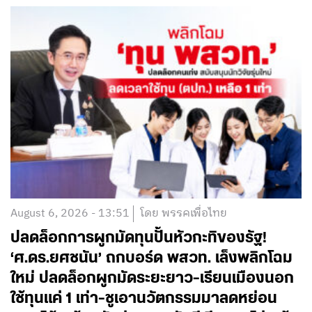
August 6, 2026 - 13:51
โดย พรรคเพื่อไทย
ปลดล็อกการผูกมัดทุนปั้นหัวกะทิของรัฐ!
‘ศ.ดร.ยศชนัน’ ถกบอร์ด พสวท. เล็งพลิกโฉม
ใหม่ ปลดล็อกผูกมัดระยะยาว-เรียนเมืองนอก
ใช้ทุนแค่ 1 เท่า-ชูเอานวัตกรรมมาลดหย่อน