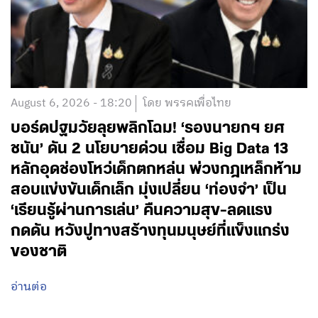
August 6, 2026 - 18:20
โดย พรรคเพื่อไทย
บอร์ดปฐมวัยลุยพลิกโฉม! ‘รองนายกฯ ยศ
ชนัน’ ดัน 2 นโยบายด่วน เชื่อม Big Data 13
หลักอุดช่องโหว่เด็กตกหล่น พ่วงกฎเหล็กห้าม
สอบแข่งขันเด็กเล็ก มุ่งเปลี่ยน ‘ท่องจำ’ เป็น
‘เรียนรู้ผ่านการเล่น’ คืนความสุข-ลดแรง
กดดัน หวังปูทางสร้างทุนมนุษย์ที่แข็งแกร่ง
ของชาติ
อ่านต่อ