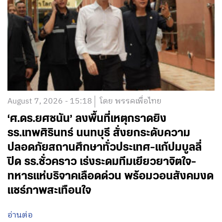
August 7, 2026 - 15:18
โดย พรรคเพื่อไทย
‘ศ.ดร.ยศชนัน’ ลงพื้นที่เหตุกราดยิง
รร.เทพศิรินทร์ นนทบุรี สั่งยกระดับความ
ปลอดภัยสถานศึกษาทั่วประเทศ-แก้ปมบูลลี่
ปิด รร.ชั่วคราว เร่งระดมทีมเยียวยาจิตใจ-
ทหารแห่บริจาคเลือดด่วน พร้อมวอนสังคมงด
แชร์ภาพสะเทือนใจ
อ่านต่อ