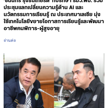
‘ชนินทร์ รุ่งธนเกียรติ’ ที่ปรึกษา รมว.พม. ร่วม
ประชุมแลกเปลี่ยนความรู้ด้าน AI และ
นวัตกรรมการเรียนรู้ ณ ประเทศมาเลเซีย มุ่ง
ใช้เทคโนโลยีขยายโอกาสการเรียนรู้และพัฒนา
อาชีพคนพิการ-ผู้สูงอายุ
อ่านต่อ