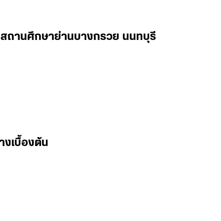
ทร์ นนทบุรี สั่งยกระดับความปลอดภัย
าว เร่งระดมทีมเยียวยาจิตใจ-ทหารแห่
ทือนใจ
 ผมกำลังติดตามการทำงานอย่างใกล้