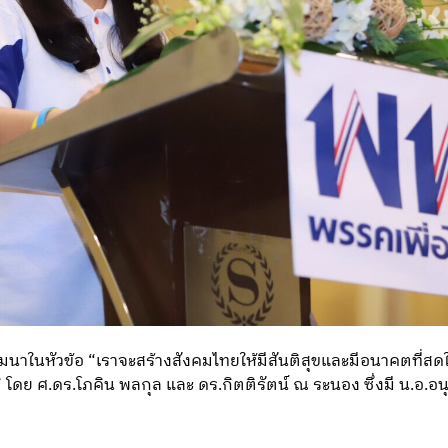
สัมมนาในหัวข้อ “เราจะสร้างสังคมไทยให้มีสันติสุขและมีอนาคตที่
 ศ.ดร.โภคิน พลกุล และ ดร.กิตติรัตน์ ณ ระนอง ซึ่งมี น.อ.อนุด