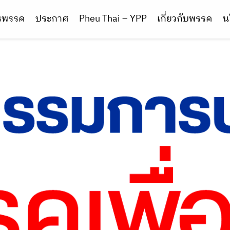
ารพรรค
ประกาศ
Pheu Thai – YPP
เกี่ยวกับพรรค
น