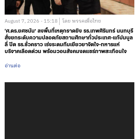
August 7, 2026 - 15:18
โดย พรรคเพื่อไทย
‘ศ.ดร.ยศชนัน’ ลงพื้นที่เหตุกราดยิง รร.เทพศิรินทร์ นนทบุรี
สั่งยกระดับความปลอดภัยสถานศึกษาทั่วประเทศ-แก้ปมบูล
ลี่ ปิด รร.ชั่วคราว เร่งระดมทีมเยียวยาจิตใจ-ทหารแห่
บริจาคเลือดด่วน พร้อมวอนสังคมงดแชร์ภาพสะเทือนใจ
อ่านต่อ