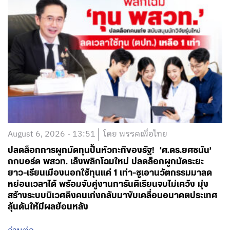
August 6, 2026 - 13:51
โดย พรรคเพื่อไทย
ปลดล็อกการผูกมัดทุนปั้นหัวกะทิของรัฐ! ‘ศ.ดร.ยศชนัน’
ถกบอร์ด พสวท. เล็งพลิกโฉมใหม่ ปลดล็อกผูกมัดระยะ
ยาว-เรียนเมืองนอกใช้ทุนแค่ 1 เท่า-ชูเอานวัตกรรมมาลด
หย่อนเวลาได้ พร้อมจับคู่งานการันตีเรียนจบไม่เคว้ง มุ่ง
สร้างระบบนิเวศดึงคนเก่งกลับมาขับเคลื่อนอนาคตประเทศ
ลุ้นดันให้มีผลย้อนหลัง