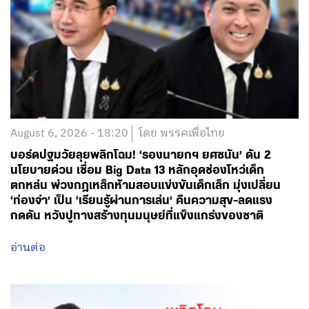
August 6, 2026 - 18:20
โดย พรรคเพื่อไทย
บอร์ดปฐมวัยลุยพลิกโฉม! ‘รองนายกฯ ยศชนัน’ ดัน 2
นโยบายด่วน เชื่อม Big Data 13 หลักอุดช่องโหว่เด็ก
ตกหล่น พ่วงกฎเหล็กห้ามสอบแข่งขันเด็กเล็ก มุ่งเปลี่ยน
‘ท่องจำ’ เป็น ‘เรียนรู้ผ่านการเล่น’ คืนความสุข-ลดแรง
กดดัน หวังปูทางสร้างทุนมนุษย์ที่แข็งแกร่งของชาติ
อ่านต่อ