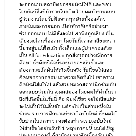
จะออกแบบสถาปัตยกรรมใหม่ให้ดี และตอบ
โจทย์แก้สิ่งที่ท้าทายในอดีต โดยผมทำงานแบบ
ผู้ร่วมงานโดยรับฟังจากทุกฝ่ายทั้งองค์กร
ภายในและภายนอก เปิดให้ภาคีเครือข่ายมา
ช่วยออกแบบ ไม่มีสั่งลงไป เราฟังทุกเสียง เป็น
เสียงตะโกนที่ออกมา โดยวันนี้เราเอาเสียงเหล่า
นี้มาอยู่บนโต๊ะแล้ว ทั้งเด็กและผู้ปกครองด้วย
เป็น All for Education ทุกสิ่งทุกอย่างเพื่อการ
ศึกษา ซึ่งคือหัวใจที่รองนายกฯเน้นย้ำและ
ต้องการผลักดันให้เกิดขึ้นจริง วันนี้ขอให้ลอง
คิดนอกจากกรอบ เอาความคิดทิ้งไป เอาความ
คิดใหม่ใส่เข้าไป แล้วสวมหมวกสถาปนิกร่วมกัน
ออกแบบร่วมกันระดมสมอง โดยผมให้คำมั่นว่า
สิ่งที่เกิดขึ้นในวันนี้ คือ พิมพ์เขียว จะไม่เสียเปล่า
จะไม่เก็บไว้ในลิ้นชัก แต่จะไปเป็นส่วนหนึ่งใน
ร่างพ.ร.บ.การศึกษาแห่งชาติฉบับใหม่ ซึ่งผมได้
รับปากในสภาฯ ว่า จะต้องทำ พ.ร.บ.ฉบับใหม่
ให้สำเร็จ โดยในวันที่ 1 พฤษภาคมนี้ ผมได้เชิญ
ประชุมบุคคลที่เกี่ยวข้องมาหารือเบื้องต้นแล้ว