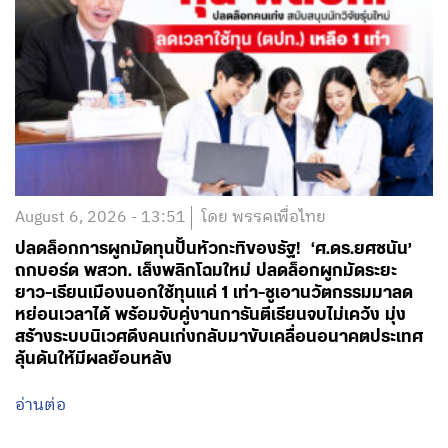
August 6, 2026 - 13:51
โดย พรรคเพื่อไทย
ปลดล็อกการผูกมัดทุนปั้นหัวกะทิของรัฐ! ‘ศ.ดร.ยศชนัน’
ถกบอร์ด พสวท. เล็งพลิกโฉมใหม่ ปลดล็อกผูกมัดระยะ
ยาว-เรียนเมืองนอกใช้ทุนแค่ 1 เท่า-ชูเอานวัตกรรมมาลด
หย่อนเวลาได้ พร้อมจับคู่งานการันตีเรียนจบไม่เคว้ง มุ่ง
สร้างระบบนิเวศดึงคนเก่งกลับมาขับเคลื่อนอนาคตประเทศ
ลุ้นดันให้มีผลย้อนหลัง
อ่านต่อ