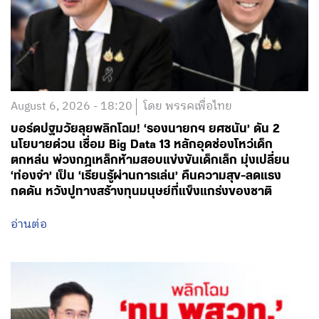
August 6, 2026 - 18:20
โดย พรรคเพื่อไทย
บอร์ดปฐมวัยลุยพลิกโฉม! ‘รองนายกฯ ยศชนัน’ ดัน 2
นโยบายด่วน เชื่อม Big Data 13 หลักอุดช่องโหว่เด็ก
ตกหล่น พ่วงกฎเหล็กห้ามสอบแข่งขันเด็กเล็ก มุ่งเปลี่ยน
‘ท่องจำ’ เป็น ‘เรียนรู้ผ่านการเล่น’ คืนความสุข-ลดแรง
กดดัน หวังปูทางสร้างทุนมนุษย์ที่แข็งแกร่งของชาติ
อ่านต่อ