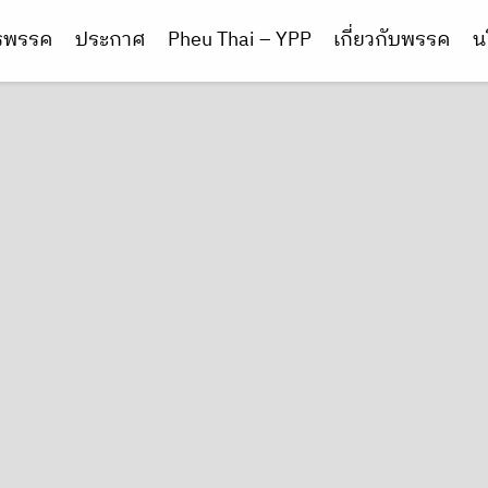
ารพรรค
ประกาศ
Pheu Thai – YPP
เกี่ยวกับพรรค
น