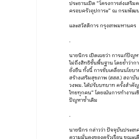
ประธานเปิด “โครงการส่งเสริมควา
ครอบครัวอุปการะ” ณ กรมพัฒน
และสวัสดิการ กรุงเทพมหานคร
.
นายนิกร เปิดเผยว่า การแก้ปัญหา
ไม่ถึงสิทธิขั้นพื้นฐาน โดยย้ำว่าก
ยั่งยืน ทั้งนี้ การขับเคลื่อนน
สร้างเสริมสุขภาพ (สสส.) สถาบั
วงพม. ได้ปรับบทบาท ครั้งสำคัญ จ
ไทยทุกคน” โดยเน้นการทำงานเชิง
ปัญหาซ้ำเดิม
.
นายนิกร กล่าวว่า ปัจจุบันประเท
ความมั่นคงของครัวเรือน ขณะเ