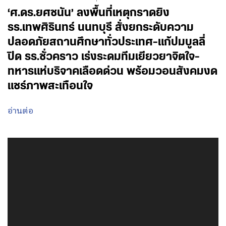
‘ศ.ดร.ยศชนัน’ ลงพื้นที่เหตุกราดยิง
รร.เทพศิรินทร์ นนทบุรี สั่งยกระดับความ
ปลอดภัยสถานศึกษาทั่วประเทศ-แก้ปมบูลลี่
ปิด รร.ชั่วคราว เร่งระดมทีมเยียวยาจิตใจ-
ทหารแห่บริจาคเลือดด่วน พร้อมวอนสังคมงด
แชร์ภาพสะเทือนใจ
อ่านต่อ