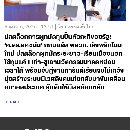
August 6, 2026 - 13:51
โดย พรรคเพื่อไทย
ปลดล็อกการผูกมัดทุนปั้นหัวกะทิของรัฐ!
‘ศ.ดร.ยศชนัน’ ถกบอร์ด พสวท. เล็งพลิกโฉม
ใหม่ ปลดล็อกผูกมัดระยะยาว-เรียนเมืองนอก
ใช้ทุนแค่ 1 เท่า-ชูเอานวัตกรรมมาลดหย่อน
เวลาได้ พร้อมจับคู่งานการันตีเรียนจบไม่เคว้ง
มุ่งสร้างระบบนิเวศดึงคนเก่งกลับมาขับเคลื่อน
อนาคตประเทศ ลุ้นดันให้มีผลย้อนหลัง
อ่านต่อ