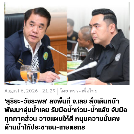
August 6, 2026 - 21:29
โดย พรรคเพื่อไทย
‘สุริยะ-วัชระพล’ ลงพื้นที่ จ.เลย สั่งเดินหน้า
พัฒนาลุ่มน้ำเลย รับมือน้ำท่วม-น้ำแล้ง จับมือ
ทุกภาคส่วน วางแผนให้ดี หนุนความมั่นคง
ด้านน้ำให้ประชาชน-เกษตรกร