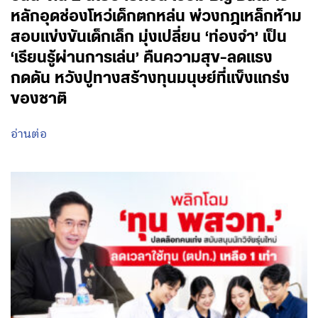
หลักอุดช่องโหว่เด็กตกหล่น พ่วงกฎเหล็กห้าม
สอบแข่งขันเด็กเล็ก มุ่งเปลี่ยน ‘ท่องจำ’ เป็น
‘เรียนรู้ผ่านการเล่น’ คืนความสุข-ลดแรง
กดดัน หวังปูทางสร้างทุนมนุษย์ที่แข็งแกร่ง
ของชาติ
อ่านต่อ