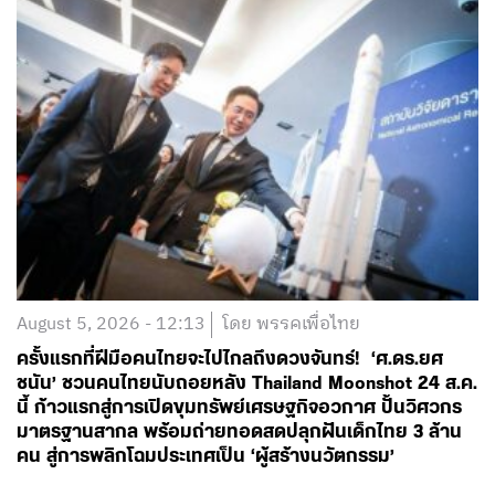
August 5, 2026 - 12:13
โดย พรรคเพื่อไทย
ครั้งแรกที่ฝีมือคนไทยจะไปไกลถึงดวงจันทร์! ‘ศ.ดร.ยศ
ชนัน’ ชวนคนไทยนับถอยหลัง Thailand Moonshot 24 ส.ค.
นี้ ก้าวแรกสู่การเปิดขุมทรัพย์เศรษฐกิจอวกาศ ปั้นวิศวกร
มาตรฐานสากล พร้อมถ่ายทอดสดปลุกฝันเด็กไทย 3 ล้าน
คน สู่การพลิกโฉมประเทศเป็น ‘ผู้สร้างนวัตกรรม’