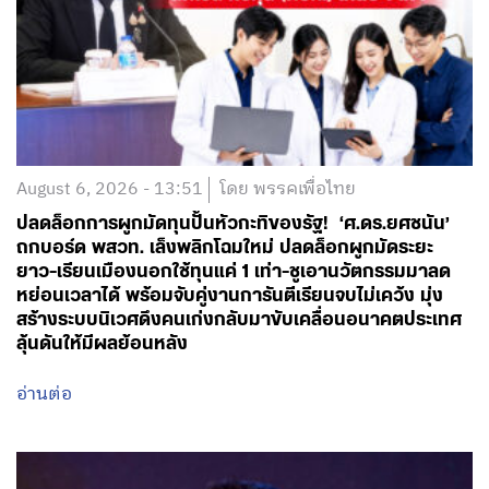
August 6, 2026 - 13:51
โดย พรรคเพื่อไทย
ปลดล็อกการผูกมัดทุนปั้นหัวกะทิของรัฐ! ‘ศ.ดร.ยศชนัน’
ถกบอร์ด พสวท. เล็งพลิกโฉมใหม่ ปลดล็อกผูกมัดระยะ
ยาว-เรียนเมืองนอกใช้ทุนแค่ 1 เท่า-ชูเอานวัตกรรมมาลด
หย่อนเวลาได้ พร้อมจับคู่งานการันตีเรียนจบไม่เคว้ง มุ่ง
สร้างระบบนิเวศดึงคนเก่งกลับมาขับเคลื่อนอนาคตประเทศ
ลุ้นดันให้มีผลย้อนหลัง
อ่านต่อ