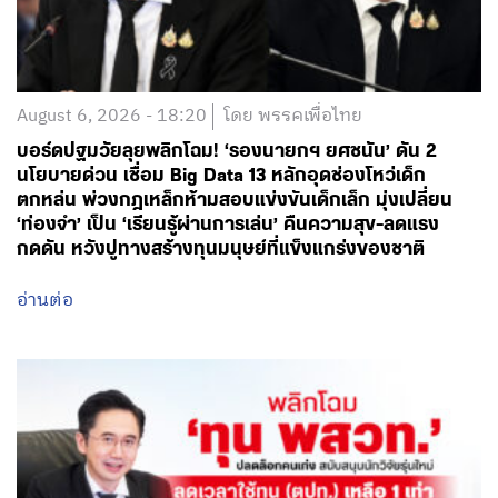
August 6, 2026 - 18:20
โดย พรรคเพื่อไทย
บอร์ดปฐมวัยลุยพลิกโฉม! ‘รองนายกฯ ยศชนัน’ ดัน 2
นโยบายด่วน เชื่อม Big Data 13 หลักอุดช่องโหว่เด็ก
ตกหล่น พ่วงกฎเหล็กห้ามสอบแข่งขันเด็กเล็ก มุ่งเปลี่ยน
‘ท่องจำ’ เป็น ‘เรียนรู้ผ่านการเล่น’ คืนความสุข-ลดแรง
กดดัน หวังปูทางสร้างทุนมนุษย์ที่แข็งแกร่งของชาติ
อ่านต่อ