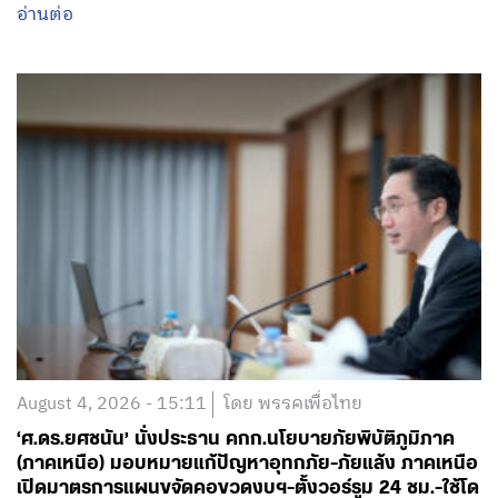
อ่านต่อ
August 4, 2026 - 15:11
โดย พรรคเพื่อไทย
‘ศ.ดร.ยศชนัน’ นั่งประธาน คกก.นโยบายภัยพิบัติภูมิภาค
(ภาคเหนือ) มอบหมายแก้ปัญหาอุทกภัย-ภัยแล้ง ภาคเหนือ
เปิดมาตรการแผนขจัดคอขวดงบฯ-ตั้งวอร์รูม 24 ชม.-ใช้โด