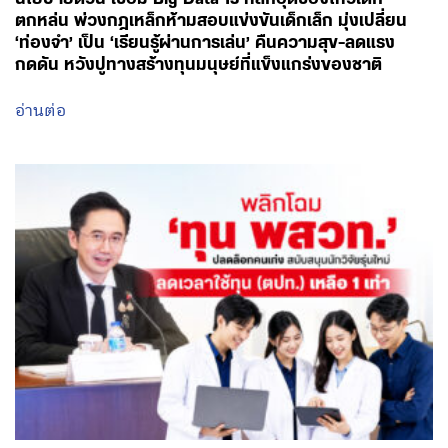
อ่านต่อ
August 6, 2026 - 13:51
โดย พรรคเพื่อไทย
ปลดล็อกการผูกมัดทุนปั้นหัวกะทิของรัฐ! ‘ศ.ดร.ยศชนัน’
ถกบอร์ด พสวท. เล็งพลิกโฉมใหม่ ปลดล็อกผูกมัดระยะ
ยาว-เรียนเมืองนอกใช้ทุนแค่ 1 เท่า-ชูเอานวัตกรรมมาลด