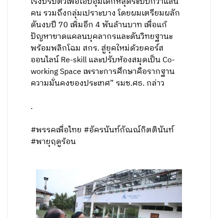
เร่งปรับตัวเพื่อโอบอุ้มเด็กหลุดระบบกว่าแสน
คน รวมถึงกลุ่มเปราะบาง โดยผมเตรียมผลัก
ดันงบปี 70 เพิ่มอีก 4 พันล้านบาท เพื่อแก้
ปัญหาขาดแคลนบุคลากรและดันวิทยฐานะ
พร้อมพลิกโฉม สกร. สู่ยุคใหม่ด้วยคอร์ส
ออนไลน์ Re-skill และปรับห้องสมุดเป็น Co-
working Space เพราะการศึกษาคือรากฐาน
ความมั่นคงของประเทศ” รมช.ศธ. กล่าว
.
#พรรคเพื่อไทย #อัครนันท์กัณณ์กิตตินันท์
#พายุฤดูร้อน