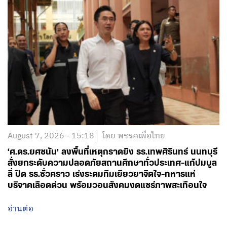
August 7, 2026 - 15:18
โดย พรรคเพื่อไทย
‘ศ.ดร.ยศชนัน’ ลงพื้นที่เหตุกราดยิง รร.เทพศิรินทร์ นนทบุรี
สั่งยกระดับความปลอดภัยสถานศึกษาทั่วประเทศ-แก้ปมบูล
ลี่ ปิด รร.ชั่วคราว เร่งระดมทีมเยียวยาจิตใจ-ทหารแห่
บริจาคเลือดด่วน พร้อมวอนสังคมงดแชร์ภาพสะเทือนใจ
อ่านต่อ