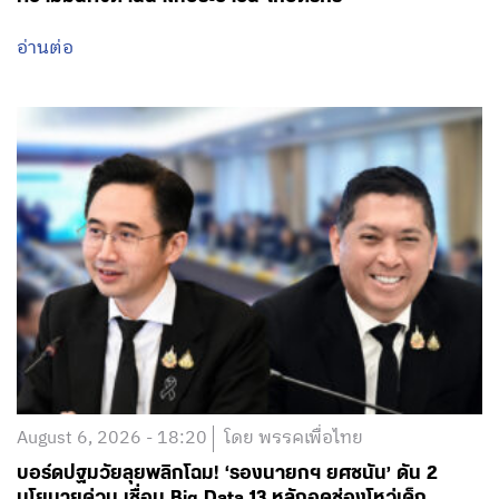
August 6, 2026 - 18:20
โดย พรรคเพื่อไทย
บอร์ดปฐมวัยลุยพลิกโฉม! ‘รองนายกฯ ยศชนัน’ ดัน 2
นโยบายด่วน เชื่อม Big Data 13 หลักอุดช่องโหว่เด็ก
ตกหล่น พ่วงกฎเหล็กห้ามสอบแข่งขันเด็กเล็ก มุ่งเปลี่ยน
‘ท่องจำ’ เป็น ‘เรียนรู้ผ่านการเล่น’ คืนความสุข-ลดแรง
กดดัน หวังปูทางสร้างทุนมนุษย์ที่แข็งแกร่งของชาติ