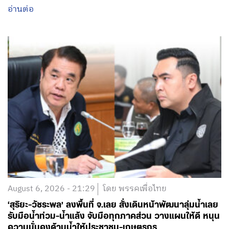
August 6, 2026 - 21:29
โดย พรรคเพื่อไทย
‘สุริยะ-วัชระพล’ ลงพื้นที่ จ.เลย สั่งเดินหน้าพัฒนาลุ่มน้ำเลย
รับมือน้ำท่วม-น้ำแล้ง จับมือทุกภาคส่วน วางแผนให้ดี หนุน
ความมั่นคงด้านน้ำให้ประชาชน-เกษตรกร
อ่านต่อ