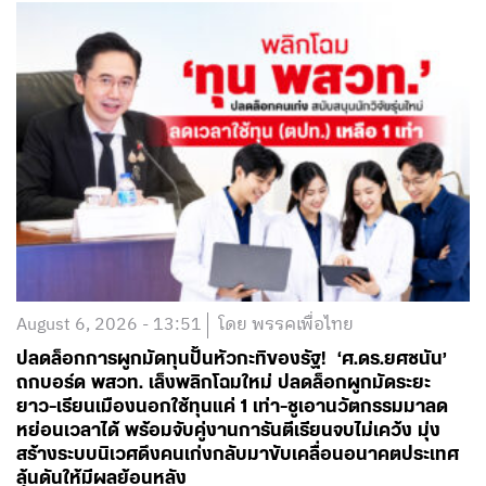
August 6, 2026 - 13:51
โดย พรรคเพื่อไทย
ปลดล็อกการผูกมัดทุนปั้นหัวกะทิของรัฐ! ‘ศ.ดร.ยศชนัน’
ถกบอร์ด พสวท. เล็งพลิกโฉมใหม่ ปลดล็อกผูกมัดระยะ
ยาว-เรียนเมืองนอกใช้ทุนแค่ 1 เท่า-ชูเอานวัตกรรมมาลด
หย่อนเวลาได้ พร้อมจับคู่งานการันตีเรียนจบไม่เคว้ง มุ่ง
สร้างระบบนิเวศดึงคนเก่งกลับมาขับเคลื่อนอนาคตประเทศ
ลุ้นดันให้มีผลย้อนหลัง