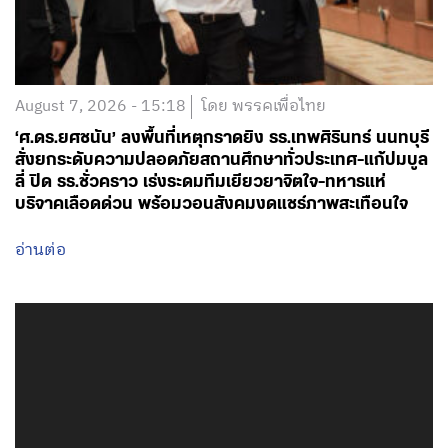
August 7, 2026 - 15:18
โดย พรรคเพื่อไทย
‘ศ.ดร.ยศชนัน’ ลงพื้นที่เหตุกราดยิง รร.เทพศิรินทร์ นนทบุรี
สั่งยกระดับความปลอดภัยสถานศึกษาทั่วประเทศ-แก้ปมบูล
ลี่ ปิด รร.ชั่วคราว เร่งระดมทีมเยียวยาจิตใจ-ทหารแห่
บริจาคเลือดด่วน พร้อมวอนสังคมงดแชร์ภาพสะเทือนใจ
อ่านต่อ