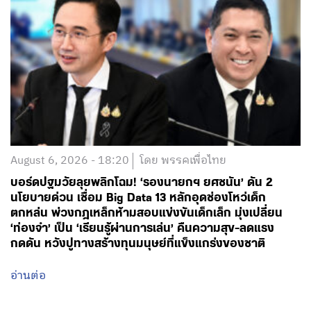
August 6, 2026 - 18:20
โดย พรรคเพื่อไทย
บอร์ดปฐมวัยลุยพลิกโฉม! ‘รองนายกฯ ยศชนัน’ ดัน 2
นโยบายด่วน เชื่อม Big Data 13 หลักอุดช่องโหว่เด็ก
ตกหล่น พ่วงกฎเหล็กห้ามสอบแข่งขันเด็กเล็ก มุ่งเปลี่ยน
‘ท่องจำ’ เป็น ‘เรียนรู้ผ่านการเล่น’ คืนความสุข-ลดแรง
กดดัน หวังปูทางสร้างทุนมนุษย์ที่แข็งแกร่งของชาติ
อ่านต่อ