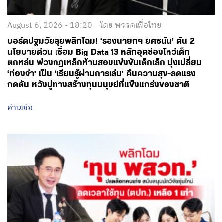
August 6, 2026 - 18:20
โดย พรรคเพื่อไทย
บอร์ดปฐมวัยลุยพลิกโฉม! ‘รองนายกฯ ยศชนัน’ ดัน 2
นโยบายด่วน เชื่อม Big Data 13 หลักอุดช่องโหว่เด็ก
ตกหล่น พ่วงกฎเหล็กห้ามสอบแข่งขันเด็กเล็ก มุ่งเปลี่ยน
‘ท่องจำ’ เป็น ‘เรียนรู้ผ่านการเล่น’ คืนความสุข-ลดแรง
กดดัน หวังปูทางสร้างทุนมนุษย์ที่แข็งแกร่งของชาติ
อ่านต่อ