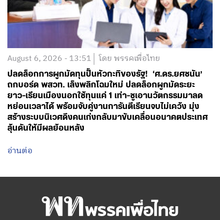
August 6, 2026 - 13:51
โดย พรรคเพื่อไทย
ปลดล็อกการผูกมัดทุนปั้นหัวกะทิของรัฐ! ‘ศ.ดร.ยศชนัน’
ถกบอร์ด พสวท. เล็งพลิกโฉมใหม่ ปลดล็อกผูกมัดระยะ
ยาว-เรียนเมืองนอกใช้ทุนแค่ 1 เท่า-ชูเอานวัตกรรมมาลด
หย่อนเวลาได้ พร้อมจับคู่งานการันตีเรียนจบไม่เคว้ง มุ่ง
สร้างระบบนิเวศดึงคนเก่งกลับมาขับเคลื่อนอนาคตประเทศ
ลุ้นดันให้มีผลย้อนหลัง
อ่านต่อ