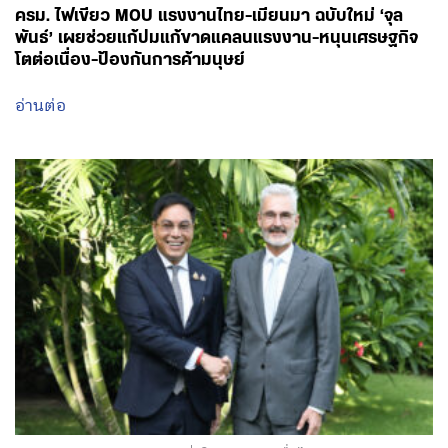
ครม. ไฟเขียว MOU แรงงานไทย-เมียนมา ฉบับใหม่ ‘จุล
พันธ์’ เผยช่วยแก้ปมแก้ขาดแคลนแรงงาน-หนุนเศรษฐกิจ
โตต่อเนื่อง-ป้องกันการค้ามนุษย์
อ่านต่อ