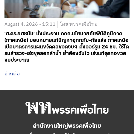
August 4, 2026 - 15:11
โดย พรรคเพื่อไทย
‘ศ.ดร.ยศชนัน’ นั่งประธาน คกก.นโยบายภัยพิบัติภูมิภาค
(ภาคเหนือ) มอบหมายแก้ปัญหาอุทกภัย-ภัยแล้ง ภาคเหนือ
เปิดมาตรการแผนขจัดคอขวดงบฯ-ตั้งวอร์รูม 24 ชม.-ใช้โด
รนสำรวจ-เร่งขุดลอกลำน้ำ ย้ำต้องฉับไว เร่งแก้จุดคอขวด
งบประมาณ
อ่านต่อ
สำนักงานใหญ่พรรคเพื่อไทย