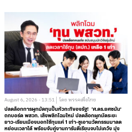
August 6, 2026 - 13:51
โดย พรรคเพื่อไทย
ปลดล็อกการผูกมัดทุนปั้นหัวกะทิของรัฐ! ‘ศ.ดร.ยศชนัน’
ถกบอร์ด พสวท. เล็งพลิกโฉมใหม่ ปลดล็อกผูกมัดระยะ
ยาว-เรียนเมืองนอกใช้ทุนแค่ 1 เท่า-ชูเอานวัตกรรมมาลด
หย่อนเวลาได้ พร้อมจับคู่งานการันตีเรียนจบไม่เคว้ง มุ่ง