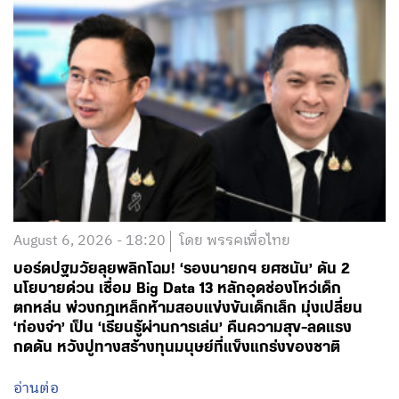
August 6, 2026 - 18:20
โดย พรรคเพื่อไทย
บอร์ดปฐมวัยลุยพลิกโฉม! ‘รองนายกฯ ยศชนัน’ ดัน 2
นโยบายด่วน เชื่อม Big Data 13 หลักอุดช่องโหว่เด็ก
ตกหล่น พ่วงกฎเหล็กห้ามสอบแข่งขันเด็กเล็ก มุ่งเปลี่ยน
‘ท่องจำ’ เป็น ‘เรียนรู้ผ่านการเล่น’ คืนความสุข-ลดแรง
กดดัน หวังปูทางสร้างทุนมนุษย์ที่แข็งแกร่งของชาติ
อ่านต่อ