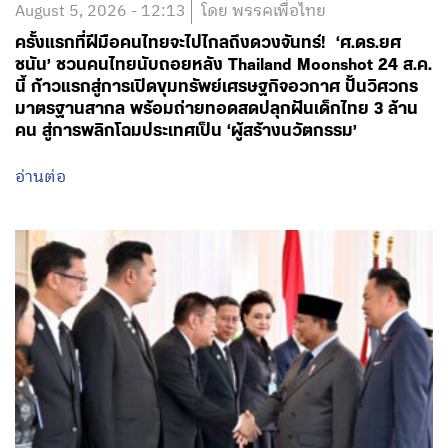
August 5, 2026 - 12:13
โดย พรรคเพื่อไทย
ครั้งแรกที่ฝีมือคนไทยจะไปไกลถึงดวงจันทร์! ‘ศ.ดร.ยศ
ชนัน’ ชวนคนไทยนับถอยหลัง Thailand Moonshot 24 ส.ค.
นี้ ก้าวแรกสู่การเปิดขุมทรัพย์เศรษฐกิจอวกาศ ปั้นวิศวกร
มาตรฐานสากล พร้อมถ่ายทอดสดปลุกฝันเด็กไทย 3 ล้าน
คน สู่การพลิกโฉมประเทศเป็น ‘ผู้สร้างนวัตกรรม’
อ่านต่อ