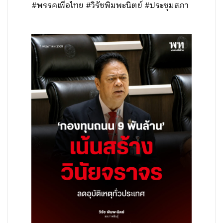
#พรรคเพื่อไทย #วิรัชพิมพะนิตย์ #ประชุมสภา