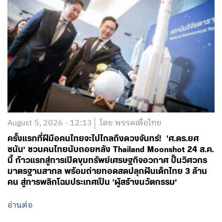
August 5, 2026 - 12:13
โดย พรรคเพื่อไทย
ครั้งแรกที่ฝีมือคนไทยจะไปไกลถึงดวงจันทร์! ‘ศ.ดร.ยศ
ชนัน’ ชวนคนไทยนับถอยหลัง Thailand Moonshot 24 ส.ค.
นี้ ก้าวแรกสู่การเปิดขุมทรัพย์เศรษฐกิจอวกาศ ปั้นวิศวกร
มาตรฐานสากล พร้อมถ่ายทอดสดปลุกฝันเด็กไทย 3 ล้าน
คน สู่การพลิกโฉมประเทศเป็น ‘ผู้สร้างนวัตกรรม’
อ่านต่อ