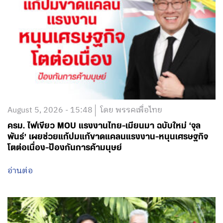
August 5, 2026 - 15:48
โดย พรรคเพื่อไทย
ครม. ไฟเขียว MOU แรงงานไทย-เมียนมา ฉบับใหม่ ‘จุล
พันธ์’ เผยช่วยแก้ปมแก้ขาดแคลนแรงงาน-หนุนเศรษฐกิจ
โตต่อเนื่อง-ป้องกันการค้ามนุษย์
อ่านต่อ