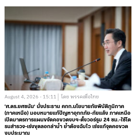
August 4, 2026 - 15:11
โดย พรรคเพื่อไทย
‘ศ.ดร.ยศชนัน’ นั่งประธาน คกก.นโยบายภัยพิบัติภูมิภาค
(ภาคเหนือ) มอบหมายแก้ปัญหาอุทกภัย-ภัยแล้ง ภาคเหนือ
เปิดมาตรการแผนขจัดคอขวดงบฯ-ตั้งวอร์รูม 24 ชม.-ใช้โด
รนสำรวจ-เร่งขุดลอกลำน้ำ ย้ำต้องฉับไว เร่งแก้จุดคอขวด
งบประมาณ