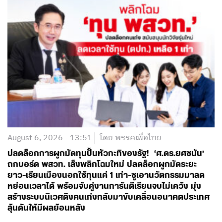
August 6, 2026 - 13:51
โดย พรรคเพื่อไทย
ปลดล็อกการผูกมัดทุนปั้นหัวกะทิของรัฐ! ‘ศ.ดร.ยศชนัน’
ถกบอร์ด พสวท. เล็งพลิกโฉมใหม่ ปลดล็อกผูกมัดระยะ
ยาว-เรียนเมืองนอกใช้ทุนแค่ 1 เท่า-ชูเอานวัตกรรมมาลด
หย่อนเวลาได้ พร้อมจับคู่งานการันตีเรียนจบไม่เคว้ง มุ่ง
สร้างระบบนิเวศดึงคนเก่งกลับมาขับเคลื่อนอนาคตประเทศ
ลุ้นดันให้มีผลย้อนหลัง