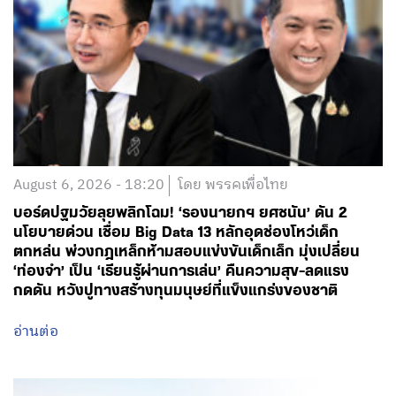
August 6, 2026 - 18:20
โดย พรรคเพื่อไทย
บอร์ดปฐมวัยลุยพลิกโฉม! ‘รองนายกฯ ยศชนัน’ ดัน 2
นโยบายด่วน เชื่อม Big Data 13 หลักอุดช่องโหว่เด็ก
ตกหล่น พ่วงกฎเหล็กห้ามสอบแข่งขันเด็กเล็ก มุ่งเปลี่ยน
‘ท่องจำ’ เป็น ‘เรียนรู้ผ่านการเล่น’ คืนความสุข-ลดแรง
กดดัน หวังปูทางสร้างทุนมนุษย์ที่แข็งแกร่งของชาติ
อ่านต่อ