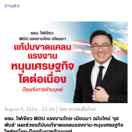
อ่านต่อ
August 5, 2026 - 15:48
โดย พรรคเพื่อไทย
ครม. ไฟเขียว MOU แรงงานไทย-เมียนมา ฉบับใหม่ ‘จุล
พันธ์’ เผยช่วยแก้ปมแก้ขาดแคลนแรงงาน-หนุนเศรษฐกิจ
โตต่อเนื่อง-ป้องกันการค้ามนุษย์