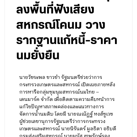
ลงพื้นที่ฟังเสียง
สหกรณ์โคนม วาง
รากฐานแก้หนี้-ราคา
นมยั่งยืน
นายวัชระพล ขาวขำ รัฐมนตรีช่วยว่าการ
กระทรวงเกษตรและสหกรณ์ เปิดเผยภายหลัง
การหารือกลุ่มชุมนุมสหกรณ์นมไทย –
เดนมาร์ค จำกัด เพื่อติดตามความคืบหน้าการ
แก้ไขปัญหาสภาพคล่องและแนวทางการ
จัดการน้ำนมดิบ โดยมี นายณณัฏฐ์ หงส์ชูเวช
ผู้ช่วยเลขานุการรัฐมนตรีว่าการกระทรวง
เกษตรและสหกรณ์ นายนิรันดร์ มูลธิดา อธิบดี
กรมส่งเสริมสหกรณ์ นายมนัส เทพรักษ์รอง