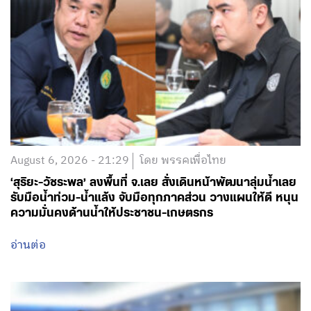
August 6, 2026 - 21:29
โดย พรรคเพื่อไทย
‘สุริยะ-วัชระพล’ ลงพื้นที่ จ.เลย สั่งเดินหน้าพัฒนาลุ่มน้ำเลย
รับมือน้ำท่วม-น้ำแล้ง จับมือทุกภาคส่วน วางแผนให้ดี หนุน
ความมั่นคงด้านน้ำให้ประชาชน-เกษตรกร
อ่านต่อ