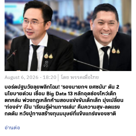
August 6, 2026 - 18:20
โดย พรรคเพื่อไทย
บอร์ดปฐมวัยลุยพลิกโฉม! ‘รองนายกฯ ยศชนัน’ ดัน 2
นโยบายด่วน เชื่อม Big Data 13 หลักอุดช่องโหว่เด็ก
ตกหล่น พ่วงกฎเหล็กห้ามสอบแข่งขันเด็กเล็ก มุ่งเปลี่ยน
‘ท่องจำ’ เป็น ‘เรียนรู้ผ่านการเล่น’ คืนความสุข-ลดแรง
กดดัน หวังปูทางสร้างทุนมนุษย์ที่แข็งแกร่งของชาติ
อ่านต่อ