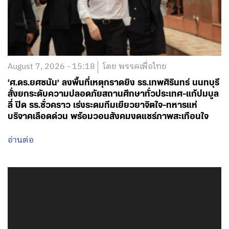
August 7, 2026 - 15:18
โดย พรรคเพื่อไทย
‘ศ.ดร.ยศชนัน’ ลงพื้นที่เหตุกราดยิง รร.เทพศิรินทร์ นนทบุรี
สั่งยกระดับความปลอดภัยสถานศึกษาทั่วประเทศ-แก้ปมบูล
ลี่ ปิด รร.ชั่วคราว เร่งระดมทีมเยียวยาจิตใจ-ทหารแห่
บริจาคเลือดด่วน พร้อมวอนสังคมงดแชร์ภาพสะเทือนใจ
อ่านต่อ