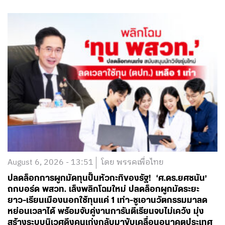
August 6, 2026 - 13:51
โดย พรรคเพื่อไทย
ปลดล็อกการผูกมัดทุนปั้นหัวกะทิของรัฐ! ‘ศ.ดร.ยศชนัน’
ถกบอร์ด พสวท. เล็งพลิกโฉมใหม่ ปลดล็อกผูกมัดระยะ
ยาว-เรียนเมืองนอกใช้ทุนแค่ 1 เท่า-ชูเอานวัตกรรมมาลด
หย่อนเวลาได้ พร้อมจับคู่งานการันตีเรียนจบไม่เคว้ง มุ่ง
สร้างระบบนิเวศดึงคนเก่งกลับมาขับเคลื่อนอนาคตประเทศ