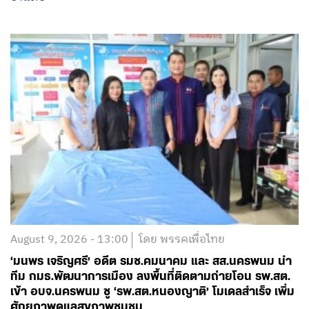
August 9, 2026 - 13:00
โดย พรรคเพื่อไทย
‘มนพร เจริญศรี’ อดีต รมช.คมนาคม และ สส.นครพนม นำ
ทีม กมธ.พัฒนาการเมือง ลงพื้นที่ติดตามถ่ายโอน รพ.สต.
เข้า อบจ.นครพนม ชู ‘รพ.สต.หนองญาติ’ โมเดลสำเร็จ เพิ่ม
ศักยภาพดูแลสุขภาพชุมชน