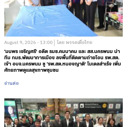
August 9, 2026 - 13:00
โดย พรรคเพื่อไทย
‘มนพร เจริญศรี’ อดีต รมช.คมนาคม และ สส.นครพนม นำ
ทีม กมธ.พัฒนาการเมือง ลงพื้นที่ติดตามถ่ายโอน รพ.สต.
เข้า อบจ.นครพนม ชู ‘รพ.สต.หนองญาติ’ โมเดลสำเร็จ เพิ่ม
ศักยภาพดูแลสุขภาพชุมชน
อ่านต่อ