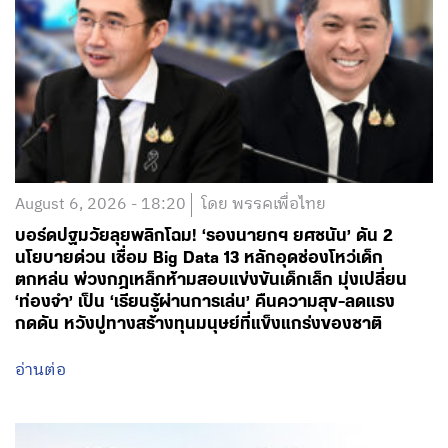
August 6, 2026 - 18:20
โดย พรรคเพื่อไทย
บอร์ดปฐมวัยลุยพลิกโฉม! ‘รองนายกฯ ยศชนัน’ ดัน 2
นโยบายด่วน เชื่อม Big Data 13 หลักอุดช่องโหว่เด็ก
ตกหล่น พ่วงกฎเหล็กห้ามสอบแข่งขันเด็กเล็ก มุ่งเปลี่ยน
‘ท่องจำ’ เป็น ‘เรียนรู้ผ่านการเล่น’ คืนความสุข-ลดแรง
กดดัน หวังปูทางสร้างทุนมนุษย์ที่แข็งแกร่งของชาติ
อ่านต่อ