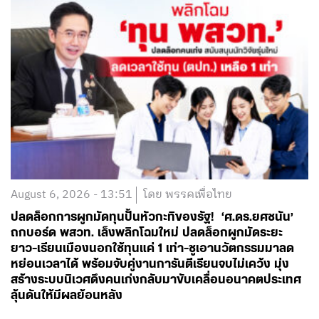
August 6, 2026 - 13:51
โดย พรรคเพื่อไทย
ปลดล็อกการผูกมัดทุนปั้นหัวกะทิของรัฐ! ‘ศ.ดร.ยศชนัน’
ถกบอร์ด พสวท. เล็งพลิกโฉมใหม่ ปลดล็อกผูกมัดระยะ
ยาว-เรียนเมืองนอกใช้ทุนแค่ 1 เท่า-ชูเอานวัตกรรมมาลด
หย่อนเวลาได้ พร้อมจับคู่งานการันตีเรียนจบไม่เคว้ง มุ่ง
สร้างระบบนิเวศดึงคนเก่งกลับมาขับเคลื่อนอนาคตประเทศ
ลุ้นดันให้มีผลย้อนหลัง