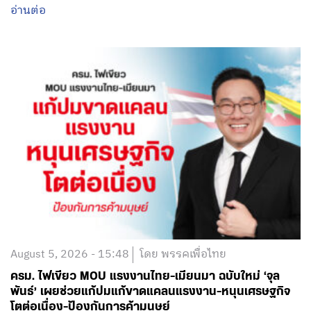
อ่านต่อ
August 5, 2026 - 15:48
โดย พรรคเพื่อไทย
ครม. ไฟเขียว MOU แรงงานไทย-เมียนมา ฉบับใหม่ ‘จุล
พันธ์’ เผยช่วยแก้ปมแก้ขาดแคลนแรงงาน-หนุนเศรษฐกิจ
โตต่อเนื่อง-ป้องกันการค้ามนุษย์