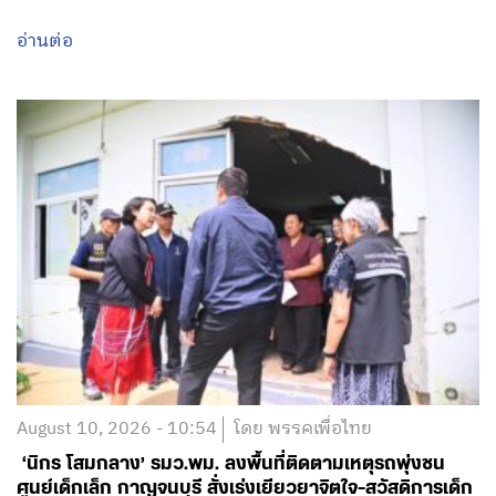
August 10, 2026 - 10:54
โดย พรรคเพื่อไทย
‘นิกร โสมกลาง’ รมว.พม. ลงพื้นที่ติดตามเหตุรถพุ่งชน
ศูนย์เด็กเล็ก กาญจนบุรี สั่งเร่งเยียวยาจิตใจ-สวัสดิการเด็ก
บาดเจ็บ
อ่านต่อ