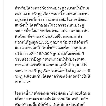
สำหรับโครงการก่อสร้างประตูระบายน้ำบ้านจ
อมทอง ต.ศรีบุญเรือง ขณะนี้ กรมชลประทาน
อยู่ระหว่างศึกษา ความเหมาะสมในการพัฒนา
แหล่งน้ำ โดยลักษณะโครงการจะเป็นประตู
ระบายน้ำกึ่งฝายพร้อมอาคารประกอบและคัน
ดินโอบ ซึ่งหากสร้างแล้วเสร็จจะระบายน้ำ
หลากได้สูงสุด 1,561 ลูกบาศก์เมตรต่อวินาที
และสามารถเก็บกักน้ำสำรองเพื่อการอุปโภค
บริโภค เฉลี่ย 150,000 ลูกบาศก์เมตรต่อปี
ช่วยบรรเทาปัญหาขาดแคลนน้ำให้ประชาชน
กว่า 436 ครัวเรือน ครอบคลุมพื้นที่ 1,000 ไร่
ระหว่าง อ.ศรีบุญเรือง จ.หนองบัวลำภู และ อ.สี
ชมภู จ.ขอนแก่น โดยคาดว่าจะเริ่มก่อสร้างในปี
พ.ศ. 2573
โอกาสนี้ นายวัชระพล พร้อมคณะ ได้มอบโฉนด
เพื่อการเกษตร และปัจจัยการผลิต อาทิ เมล็ด
พันธุ์ผัก เมล็ดพันธุ์ข้าว ต้นหม่อน ท่อนพันธุ์