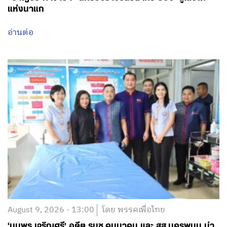
August 9, 2026 - 13:00
โดย พรรคเพื่อไทย
‘มนพร เจริญศรี’ อดีต รมช.คมนาคม และ สส.นครพนม นำ
ทีม กมธ.พัฒนาการเมือง ลงพื้นที่ติดตามถ่ายโอน รพ.สต.
เข้า อบจ.นครพนม ชู ‘รพ.สต.หนองญาติ’ โมเดลสำเร็จ เพิ่ม
ศักยภาพดูแลสุขภาพชุมชน