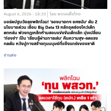
August 6, 2026 - 18:20
โดย พรรคเพื่อไทย
บอร์ดปฐมวัยลุยพลิกโฉม! ‘รองนายกฯ ยศชนัน’ ดัน 2
นโยบายด่วน เชื่อม Big Data 13 หลักอุดช่องโหว่เด็ก
ตกหล่น พ่วงกฎเหล็กห้ามสอบแข่งขันเด็กเล็ก มุ่งเปลี่ยน
‘ท่องจำ’ เป็น ‘เรียนรู้ผ่านการเล่น’ คืนความสุข-ลดแรง
กดดัน หวังปูทางสร้างทุนมนุษย์ที่แข็งแกร่งของชาติ
อ่านต่อ