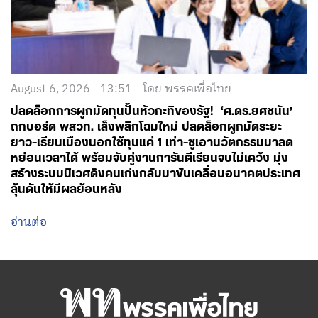
August 6, 2026 - 13:51
โดย พรรคเพื่อไทย
ปลดล็อกการผูกมัดทุนปั้นหัวกะทิของรัฐ! ‘ศ.ดร.ยศชนัน’
ถกบอร์ด พสวท. เล็งพลิกโฉมใหม่ ปลดล็อกผูกมัดระยะ
ยาว-เรียนเมืองนอกใช้ทุนแค่ 1 เท่า-ชูเอานวัตกรรมมาลด
หย่อนเวลาได้ พร้อมจับคู่งานการันตีเรียนจบไม่เคว้ง มุ่ง
สร้างระบบนิเวศดึงคนเก่งกลับมาขับเคลื่อนอนาคตประเทศ
ลุ้นดันให้มีผลย้อนหลัง
อ่านต่อ