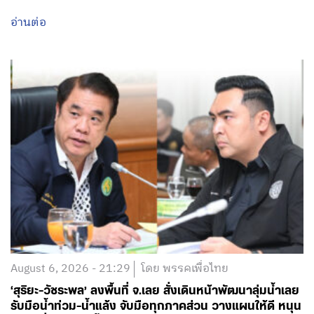
August 6, 2026 - 21:29
โดย พรรคเพื่อไทย
‘สุริยะ-วัชระพล’ ลงพื้นที่ จ.เลย สั่งเดินหน้าพัฒนาลุ่มน้ำเลย
รับมือน้ำท่วม-น้ำแล้ง จับมือทุกภาคส่วน วางแผนให้ดี หนุน
ความมั่นคงด้านน้ำให้ประชาชน-เกษตรกร
อ่านต่อ