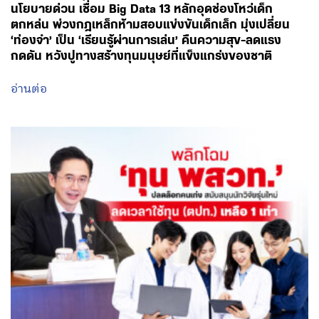
อ่านต่อ
August 6, 2026 - 13:51
โดย พรรคเพื่อไทย
ปลดล็อกการผูกมัดทุนปั้นหัวกะทิของรัฐ! ‘ศ.ดร.ยศชนัน’
ถกบอร์ด พสวท. เล็งพลิกโฉมใหม่ ปลดล็อกผูกมัดระยะ