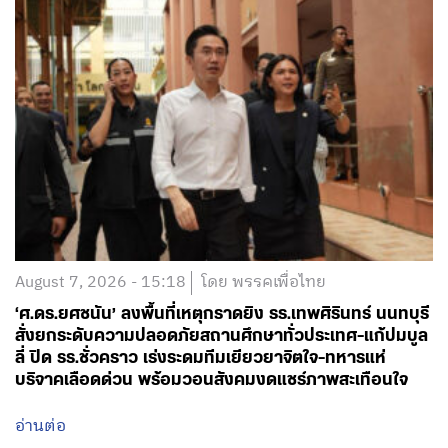
August 7, 2026 - 15:18
โดย พรรคเพื่อไทย
‘ศ.ดร.ยศชนัน’ ลงพื้นที่เหตุกราดยิง รร.เทพศิรินทร์ นนทบุรี
สั่งยกระดับความปลอดภัยสถานศึกษาทั่วประเทศ-แก้ปมบูล
ลี่ ปิด รร.ชั่วคราว เร่งระดมทีมเยียวยาจิตใจ-ทหารแห่
บริจาคเลือดด่วน พร้อมวอนสังคมงดแชร์ภาพสะเทือนใจ
อ่านต่อ