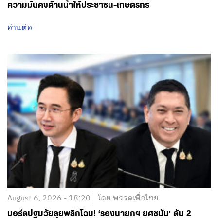
August 6, 2026 - 18:20
โดย พรรคเพื่อไทย
บอร์ดปฐมวัยลุยพลิกโฉม! ‘รองนายกฯ ยศชนัน’ ดัน 2
นโยบายด่วน เชื่อม Big Data 13 หลักอุดช่องโหว่เด็ก
ตกหล่น พ่วงกฎเหล็กห้ามสอบแข่งขันเด็กเล็ก มุ่งเปลี่ยน
‘ท่องจำ’ เป็น ‘เรียนรู้ผ่านการเล่น’ คืนความสุข-ลดแรง
กดดัน หวังปูทางสร้างทุนมนุษย์ที่แข็งแกร่งของชาติ