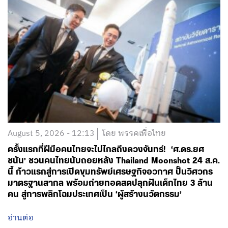
August 5, 2026 - 12:13
โดย พรรคเพื่อไทย
ครั้งแรกที่ฝีมือคนไทยจะไปไกลถึงดวงจันทร์! ‘ศ.ดร.ยศ
ชนัน’ ชวนคนไทยนับถอยหลัง Thailand Moonshot 24 ส.ค.
นี้ ก้าวแรกสู่การเปิดขุมทรัพย์เศรษฐกิจอวกาศ ปั้นวิศวกร
มาตรฐานสากล พร้อมถ่ายทอดสดปลุกฝันเด็กไทย 3 ล้าน
คน สู่การพลิกโฉมประเทศเป็น ‘ผู้สร้างนวัตกรรม’
อ่านต่อ