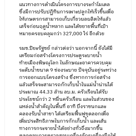
แนวทางการดำเนินโครงการบางระกำโมเดล
ซึ่งมีการปรับปฏิทินการเพาะปลูกให้เร็วขึ้นเพื่อ
ให้เกษตรกรสามารถเก็บเกี่ยวผลผลิตให้แล้ว
เสร็จก่อนฤดูน้ำหลาก และได้ขยายพื้นที่เป้า
หมายครอบคลุมกว่า 327,000 ไร่ อีกด้วย
รมช.ปิยะรัฐชย์ กล่าวต่อว่า นอกจากนี้ ยังได้มี
เตรียมก่อสร้างโครงการประตูระบายน้ำ
ท้ายเมืองพิษณุโลก ในลักษณะอาคารควบคุม
ระดับน้ำขนาด 9 ช่องระบาย ปัจจุบันอยู่ระหว่าง
การออกแบบโครงสร้าง ซึ่งหากการก่อสร้าง
แล้วเสร็จจะสามารถกักเก็บน้ำในแม่น้ำน่านได้
ประมาณ 44.33 ล้าน ลบ.ม. ครัวเรือนได้รับ
ประโยชน์กว่า 2 หมื่นครัวเรือน และในส่วนของ
แหล่งน้ำสำคัญในพื้นที่ อาทิ บึงราชนกและ
คลองรับน้ำสาขา ได้เตรียมฟื้นฟูขุดลอกเพื่อ
เพิ่มประสิทธิภาพในการกักเก็บน้ำ และเส้น
ทางการกระจายน้ำได้อย่างทั่วถึงมากขึ้น
ตลอดจนการตรวจสอบเครื่องจักรเครื่องมือให้