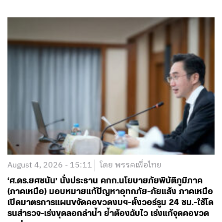
August 4, 2026 - 15:11
โดย พรรคเพื่อไทย
‘ศ.ดร.ยศชนัน’ นั่งประธาน คกก.นโยบายภัยพิบัติภูมิภาค
(ภาคเหนือ) มอบหมายแก้ปัญหาอุทกภัย-ภัยแล้ง ภาคเหนือ
เปิดมาตรการแผนขจัดคอขวดงบฯ-ตั้งวอร์รูม 24 ชม.-ใช้โด
รนสำรวจ-เร่งขุดลอกลำน้ำ ย้ำต้องฉับไว เร่งแก้จุดคอขวด