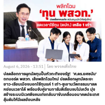
August 6, 2026 - 13:51
โดย พรรคเพื่อไทย
ปลดล็อกการผูกมัดทุนปั้นหัวกะทิของรัฐ! ‘ศ.ดร.ยศชนัน’
ถกบอร์ด พสวท. เล็งพลิกโฉมใหม่ ปลดล็อกผูกมัดระยะ
ยาว-เรียนเมืองนอกใช้ทุนแค่ 1 เท่า-ชูเอานวัตกรรมมาลด
หย่อนเวลาได้ พร้อมจับคู่งานการันตีเรียนจบไม่เคว้ง มุ่ง
สร้างระบบนิเวศดึงคนเก่งกลับมาขับเคลื่อนอนาคตประเทศ
ลุ้นดันให้มีผลย้อนหลัง