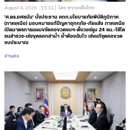
August 4, 2026 - 15:11
โดย พรรคเพื่อไทย
‘ศ.ดร.ยศชนัน’ นั่งประธาน คกก.นโยบายภัยพิบัติภูมิภาค
(ภาคเหนือ) มอบหมายแก้ปัญหาอุทกภัย-ภัยแล้ง ภาคเหนือ
เปิดมาตรการแผนขจัดคอขวดงบฯ-ตั้งวอร์รูม 24 ชม.-ใช้โด
รนสำรวจ-เร่งขุดลอกลำน้ำ ย้ำต้องฉับไว เร่งแก้จุดคอขวด
งบประมาณ
อ่านต่อ