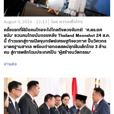
ครั้งแรกที่ฝีมือคนไทยจะไปไกลถึงดวงจันทร์! ‘ศ.ดร.ยศ
ชนัน’ ชวนคนไทยนับถอยหลัง Thailand Moonshot 24 ส.ค.
นี้ ก้าวแรกสู่การเปิดขุมทรัพย์เศรษฐกิจอวกาศ ปั้นวิศวกร
มาตรฐานสากล พร้อมถ่ายทอดสดปลุกฝันเด็กไทย 3 ล้าน
คน สู่การพลิกโฉมประเทศเป็น ‘ผู้สร้างนวัตกรรม’
อ่านต่อ