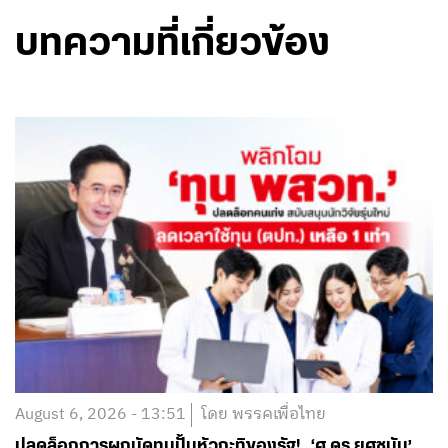
August 6, 2026 - 13:51
โดย พรรคเพื่อไทย
ปลดล็อกการผูกมัดทุนปั้นหัวกะทิของรัฐ! ‘ศ.ดร.ยศชนัน’
ถกบอร์ด พสวท. เล็งพลิกโฉมใหม่ ปลดล็อกผูกมัดระยะ
ยาว-เรียนเมืองนอกใช้ทุนแค่ 1 เท่า-ชูเอานวัตกรรมมาลด
หย่อนเวลาได้ พร้อมจับคู่งานการันตีเรียนจบไม่เคว้ง มุ่ง
สร้างระบบนิเวศดึงคนเก่งกลับมาขับเคลื่อนอนาคตประเทศ