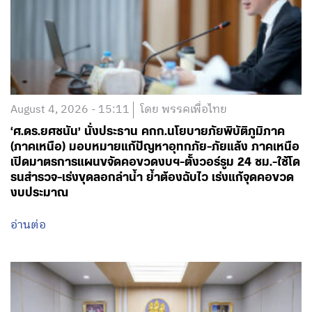
August 4, 2026 - 15:11
โดย พรรคเพื่อไทย
‘ศ.ดร.ยศชนัน’ นั่งประธาน คกก.นโยบายภัยพิบัติภูมิภาค
(ภาคเหนือ) มอบหมายแก้ปัญหาอุทกภัย-ภัยแล้ง ภาคเหนือ
เปิดมาตรการแผนขจัดคอขวดงบฯ-ตั้งวอร์รูม 24 ชม.-ใช้โด
รนสำรวจ-เร่งขุดลอกลำน้ำ ย้ำต้องฉับไว เร่งแก้จุดคอขวด
งบประมาณ
อ่านต่อ