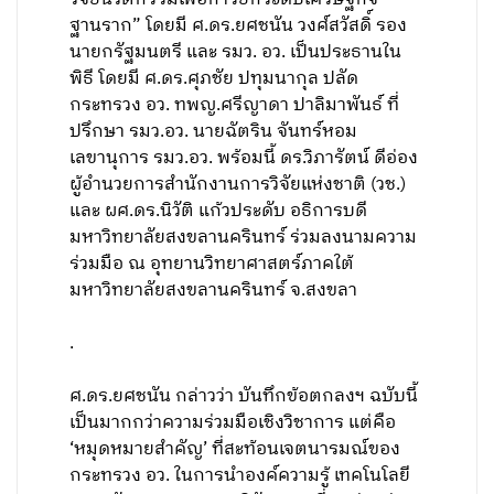
ฐานราก” โดยมี ศ.ดร.ยศชนัน วงศ์สวัสดิ์ รอง
นายกรัฐมนตรี และ รมว. อว. เป็นประธานใน
พิธี โดยมี ศ.ดร.ศุภชัย ปทุมนากุล ปลัด
กระทรวง อว. ทพญ.ศรีญาดา ปาลิมาพันธ์ ที่
ปรึกษา รมว.อว. นายฉัตริน จันทร์หอม
เลขานุการ รมว.อว. พร้อมนี้ ดร.วิภารัตน์ ดีอ่อง
ผู้อำนวยการสำนักงานการวิจัยแห่งชาติ (วช.)
และ ผศ.ดร.นิวัติ แก้วประดับ อธิการบดี
มหาวิทยาลัยสงขลานครินทร์ ร่วมลงนามความ
ร่วมมือ ณ อุทยานวิทยาศาสตร์ภาคใต้
มหาวิทยาลัยสงขลานครินทร์ จ.สงขลา
.
ศ.ดร.ยศชนัน กล่าวว่า บันทึกข้อตกลงฯ ฉบับนี้
เป็นมากกว่าความร่วมมือเชิงวิชาการ แต่คือ
‘หมุดหมายสำคัญ’ ที่สะท้อนเจตนารมณ์ของ
กระทรวง อว. ในการนำองค์ความรู้ เทคโนโลยี