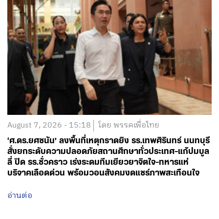
August 7, 2026 - 15:18
โดย พรรคเพื่อไทย
‘ศ.ดร.ยศชนัน’ ลงพื้นที่เหตุกราดยิง รร.เทพศิรินทร์ นนทบุรี
สั่งยกระดับความปลอดภัยสถานศึกษาทั่วประเทศ-แก้ปมบูล
ลี่ ปิด รร.ชั่วคราว เร่งระดมทีมเยียวยาจิตใจ-ทหารแห่
บริจาคเลือดด่วน พร้อมวอนสังคมงดแชร์ภาพสะเทือนใจ
อ่านต่อ