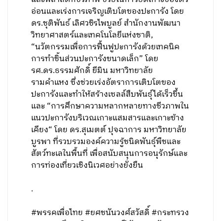
อ่อนและเร่งการเจริญเติบโตของปะการัง โดย
ดร.ชุติพันธ์ เลิศวชิรไพบูลย์ สำนักงานพัฒนา
วิทยาศาสตร์และเทคโนโลยีแห่งชาติ,
“นวัตกรรมเพื่อการฟื้นฟูปะการังด้วยเทคนิค
การทำชิ้นส่วนปะการังขนาดเล็ก” โดย
รศ.ดร.ธรรมศักดิ์ ยีมิน มหาวิทยาลัย
รามคำแหง ซึ่งช่วยเร่งอัตราการเติบโตของ
ปะการังและทำให้สร้างเซลล์สืบพันธุ์ได้เร็วขึ้น
และ “การศึกษาความหลากหลายทางชีวภาพใน
แนวปะการังบริเวณเกาะแสมสารและเกาะข้าง
เคียง“ โดย ดร.สุเมตต์ ปุจฉาการ มหาวิทยาลัย
บูรพา ที่รวบรวมองค์ความรู้ชนิดพันธุ์พืชและ
สัตว์ทะเลในพื้นที่ เพื่อสนับสนุนการอนุรักษ์และ
การท่องเที่ยวเชิงนิเวศอย่างยั่งยืน
.
#พรรคเพื่อไทย #ยศชนันวงศ์สวัสดิ์ #กระทรวง