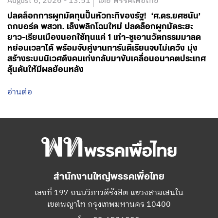
August 6, 2026 - 13:51
โดย พรรคเพื่อไทย
ปลดล็อกการผูกมัดทุนปั้นหัวกะทิของรัฐ! ‘ศ.ดร.ยศชนัน’
ถกบอร์ด พสวท. เล็งพลิกโฉมใหม่ ปลดล็อกผูกมัดระยะ
ยาว-เรียนเมืองนอกใช้ทุนแค่ 1 เท่า-ชูเอานวัตกรรมมาลด
หย่อนเวลาได้ พร้อมจับคู่งานการันตีเรียนจบไม่เคว้ง มุ่ง
สร้างระบบนิเวศดึงคนเก่งกลับมาขับเคลื่อนอนาคตประเทศ
ลุ้นดันให้มีผลย้อนหลัง
อ่านต่อ
สำนักงานใหญ่พรรคเพื่อไทย
เลขที่ 197 ถนนวิภาวดีรังสิต แขวงสามเสนใน
เขตพญาไท กรุงเทพมหานคร 10400