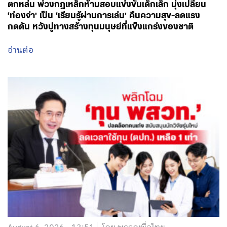
ตกหล่น พ่วงกฎเหล็กห้ามสอบแข่งขันเด็กเล็ก มุ่งเปลี่ยน
‘ท่องจำ’ เป็น ‘เรียนรู้ผ่านการเล่น’ คืนความสุข-ลดแรง
กดดัน หวังปูทางสร้างทุนมนุษย์ที่แข็งแกร่งของชาติ
อ่านต่อ