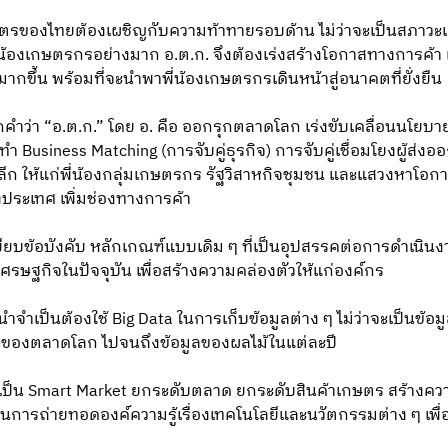
ตรของไทยต้องเผชิญกับความท้าทายรอบด้าน ไม่ว่าจะเป็นสภาว
้องเกษตรกรอย่างมาก อ.ต.ก. จึงต้องเร่งสร้างโอกาสทางการค้า เพ
ากขึ้น พร้อมที่จะนำพาพี่น้องเกษตรกรเดินหน้าสู่อนาคตที่ยั่งยืน
จากคำว่า “อ.ต.ก.” โดย อ. คือ ออกรุกตลาดโลก เร่งขับเคลื่อนนโย
ำ Business Matching (การจับคู่ธุรกิจ) การจับคู่เชื่อมโยงผู้ส่ง
ลีก ให้แก่พี่น้องกลุ่มเกษตรกร รัฐวิสาหกิจชุมชน และแสวงหาโอก
งประเทศ เพิ่มช่องทางการค้า
บียบข้อบังคับ หลักเกณฑ์แบบเดิม ๆ ที่เป็นอุปสรรคต่อการดำเนิ
ศรษฐกิจในปัจจุบัน เพื่อสร้างความคล่องตัวให้แก่องค์กร
ดนำจำเป็นต้องใช้ Big Data ในการเก็บข้อมูลต่าง ๆ ไม่ว่าจะเป็นข้อม
รของตลาดโลก ไปจนถึงข้อมูลของผลไม้ในแต่ละปี
ให้เป็น Smart Market ยกระดับตลาด ยกระดับสินค้าเกษตร สร้างควา
งในการถ่ายทอดองค์ความรู้เรื่องเทคโนโลยีและนวัตกรรมต่าง ๆ เพื่อ