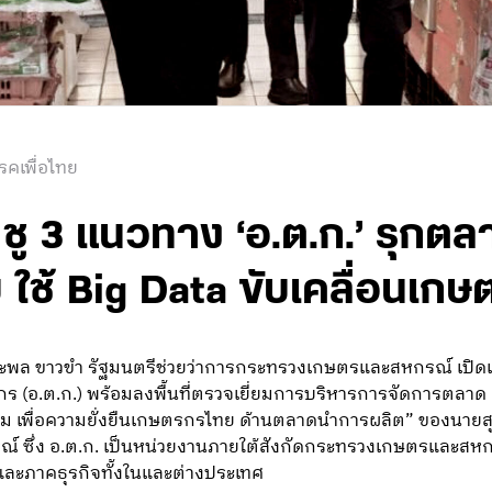
รคเพื่อไทย
 ชู 3 แนวทาง ‘อ.ต.ก.’ รุก
 ใช้ Big Data ขับเคลื่อนเก
ัชระพล ขาวขำ รัฐมนตรีช่วยว่าการกระทรวงเกษตรและสหกรณ์ เปิ
ร (อ.ต.ก.) พร้อมลงพื้นที่ตรวจเยี่ยมการบริหารการจัดการตลาด 
เพื่อความยั่งยืนเกษตรกรไทย ด้านตลาดนำการผลิต” ของนายสุริยะ
ซึ่ง อ.ต.ก. เป็นหน่วยงานภายใต้สังกัดกระทรวงเกษตรและสหกรณ
 และภาคธุรกิจทั้งในและต่างประเทศ