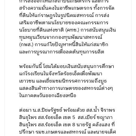
การส่งออกให้แก่สถาบันเกษตรกร และการ
สร้างความมั่นคงในอาชีพเกษตรกร ทั้งการจัด
ที่ดินให้แก่ราษฎรในรูปนิคมสหกรณ์ การส่ง
เสริมอาชีพตามนโยบายของคณะกรรมการ
นโยบายที่ดินแห่งชาติ (คทช.) การสนับสนุนเงิน
ทุนหมุนเวียนจากกองทุนพัฒนาสหกรณ์
(กพส.) การแก้ไขปัญหาหนี้สินให้แก่สมาชิก
และการบูรณาการเพื่อลดต้นทุนการผลิต
พร้อมกันนี้ โฮมได้มอบเงินสนับสนุนการศึกษา
แก่โรงเรียนในจังหวัดร้อยเอ็ดเพื่อพัฒนา
เยาวชน และเยี่ยมชมนิทรรศการรวมถึงบูธ
แสดงสินค้าทางการเกษตรของสหกรณ์ต่างๆ
ในภาคตะวันออกเฉียงเหนือ
ต่อมา น.ส.ปิยะรัฐชย์ พร้อมด้วย สส.น้ำ จิราพร
สินธุไพร สส.ร้อยเอ็ด เขต 5 สส.เบียร์ ชญาภา
สินธุไพร สส.ร้อยเอ็ด เขต 8 นายรัฐ คลังแสง ที่
ปรึกษา รมช.เกษตรและสหกรณ์ และนายจเด็ศ