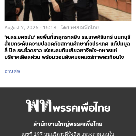
‘ศ.ดร.ยศชนัน’ ลงพื้นที่เหตุกราดยิง รร.เทพศิรินทร์ นนทบุรี
สั่งยกระดับความปลอดภัยสถานศึกษาทั่วประเทศ-แก้ปมบูล
ลี่ ปิด รร.ชั่วคราว เร่งระดมทีมเยียวยาจิตใจ-ทหารแห่
บริจาคเลือดด่วน พร้อมวอนสังคมงดแชร์ภาพสะเทือนใจ
อ่านต่อ
สำนักงานใหญ่พรรคเพื่อไทย
เลขที่ 197 ถนนวิภาวดีรังสิต แขวงสามเสนใน
เขตพญาไท กรุงเทพมหานคร 10400
โทร.02-6506000