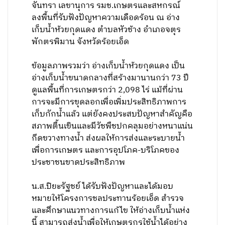
จันทรา เลขานุการ รมช.เกษตรและสหกรณ์
ลงพื้นที่รับฟังปัญหาความเดือดร้อน ณ อ่าง
เก็บน้ำห้วยกุดแดง ตำบลหัวช้าง อำเภอจตุร
พักตรพิมาน จังหวัดร้อยเอ็ด
ข้อมูลภาพรวมว่า อ่างเก็บน้ำห้วยกุดแดง เป็น
อ่างเก็บน้ำขนาดกลางที่สร้างมานานกว่า 73 ปี
ดูแลพื้นที่การเกษตรกว่า 2,098 ไร่ แม้ที่ผ่าน
การจะมีการขุดลอกเพื่อเพิ่มประสิทธิภาพการ
เก็บกักน้ำแล้ว แต่ยังคงประสบปัญหาสำคัญคือ
สภาพตื้นเขินและมีวัชพืชปกคลุมอย่างหนาแน่น
กีดขวางทางน้ำ ส่งผลให้การส่งและระบายน้ำ
เพื่อการเกษตร และการอุปโภค-บริโภคของ
ประชาชนขาดประสิทธิภาพ
น.ส.ปิยะรัฐชย์ ได้รับฟังปัญหาและได้มอบ
หมายให้โครงการชลประทานร้อยเอ็ด สำรวจ
และศึกษาแนวทางการแก้ไข ให้อ่างเก็บน้ำแห่ง
นี้ สามารถส่งน้ำเพื่อให้เกษตรกรใช้น้ำได้อย่าง