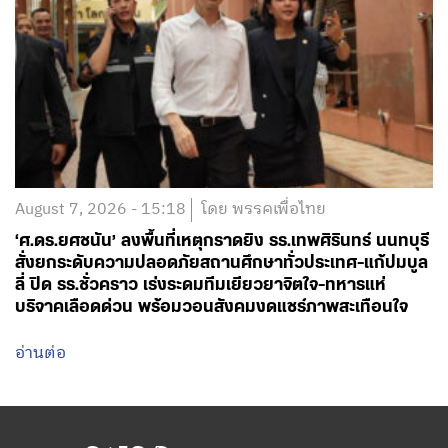
August 7, 2026 - 15:18
โดย พรรคเพื่อไทย
‘ศ.ดร.ยศชนัน’ ลงพื้นที่เหตุกราดยิง รร.เทพศิรินทร์ นนทบุรี
สั่งยกระดับความปลอดภัยสถานศึกษาทั่วประเทศ-แก้ปมบูล
ลี่ ปิด รร.ชั่วคราว เร่งระดมทีมเยียวยาจิตใจ-ทหารแห่
บริจาคเลือดด่วน พร้อมวอนสังคมงดแชร์ภาพสะเทือนใจ
อ่านต่อ
สำนักงานใหญ่พรรคเพื่อไทย