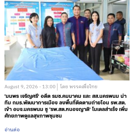
August 9, 2026 - 13:00
โดย พรรคเพื่อไทย
‘มนพร เจริญศรี’ อดีต รมช.คมนาคม และ สส.นครพนม นำ
ทีม กมธ.พัฒนาการเมือง ลงพื้นที่ติดตามถ่ายโอน รพ.สต.
เข้า อบจ.นครพนม ชู ‘รพ.สต.หนองญาติ’ โมเดลสำเร็จ เพิ่ม
ศักยภาพดูแลสุขภาพชุมชน
อ่านต่อ