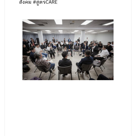
สังคม #สูตรCARE