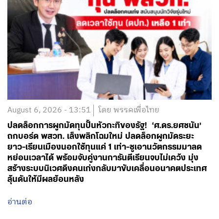
August 6, 2026 - 13:51
โดย พรรคเพื่อไทย
ปลดล็อกการผูกมัดทุนปั้นหัวกะทิของรัฐ! ‘ศ.ดร.ยศชนัน’
ถกบอร์ด พสวท. เล็งพลิกโฉมใหม่ ปลดล็อกผูกมัดระยะ
ยาว-เรียนเมืองนอกใช้ทุนแค่ 1 เท่า-ชูเอานวัตกรรมมาลด
หย่อนเวลาได้ พร้อมจับคู่งานการันตีเรียนจบไม่เคว้ง มุ่ง
สร้างระบบนิเวศดึงคนเก่งกลับมาขับเคลื่อนอนาคตประเทศ
ลุ้นดันให้มีผลย้อนหลัง
อ่านต่อ