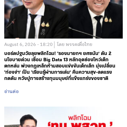
August 6, 2026 - 18:20
โดย พรรคเพื่อไทย
บอร์ดปฐมวัยลุยพลิกโฉม! ‘รองนายกฯ ยศชนัน’ ดัน 2
นโยบายด่วน เชื่อม Big Data 13 หลักอุดช่องโหว่เด็ก
ตกหล่น พ่วงกฎเหล็กห้ามสอบแข่งขันเด็กเล็ก มุ่งเปลี่ยน
‘ท่องจำ’ เป็น ‘เรียนรู้ผ่านการเล่น’ คืนความสุข-ลดแรง
กดดัน หวังปูทางสร้างทุนมนุษย์ที่แข็งแกร่งของชาติ
อ่านต่อ