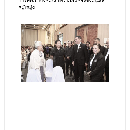
การพัฒนาสังคมและความมั่นคงของมนุษย์
#ผู้หญิง