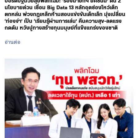
บอร์ดปฐมวัยลุยพลิกโฉม! ‘รองนายกฯ ยศชนัน’ ดัน 2
นโยบายด่วน เชื่อม Big Data 13 หลักอุดช่องโหว่เด็ก
ตกหล่น พ่วงกฎเหล็กห้ามสอบแข่งขันเด็กเล็ก มุ่งเปลี่ยน
‘ท่องจำ’ เป็น ‘เรียนรู้ผ่านการเล่น’ คืนความสุข-ลดแรง
กดดัน หวังปูทางสร้างทุนมนุษย์ที่แข็งแกร่งของชาติ
อ่านต่อ