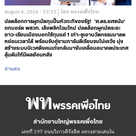
August 6, 2026 - 13:51
โดย พรรคเพื่อไทย
ปลดล็อกการผูกมัดทุนปั้นหัวกะทิของรัฐ! ‘ศ.ดร.ยศชนัน’
ถกบอร์ด พสวท. เล็งพลิกโฉมใหม่ ปลดล็อกผูกมัดระยะ
ยาว-เรียนเมืองนอกใช้ทุนแค่ 1 เท่า-ชูเอานวัตกรรมมาลด
หย่อนเวลาได้ พร้อมจับคู่งานการันตีเรียนจบไม่เคว้ง มุ่ง
สร้างระบบนิเวศดึงคนเก่งกลับมาขับเคลื่อนอนาคตประเทศ
ลุ้นดันให้มีผลย้อนหลัง
อ่านต่อ
สำนักงานใหญ่พรรคเพื่อไทย
เลขที่ 197 ถนนวิภาวดีรังสิต แขวงสามเสนใน