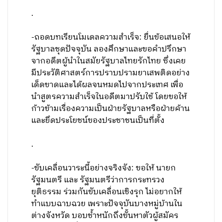
.
-ถอดบทเรียนโมเดลความสำเร็จ: ยื่นข้อเสนอให้
รัฐบาลชุดปัจจุบัน ลองศึกษาและขอคำปรึกษา
จากอดีตผู้นำในสมัยรัฐบาลไทยรักไทย ซึ่งเคย
มีประวัติศาสตร์การปราบปรามยาเสพติดอย่าง
เด็ดขาดและได้ผลจนหมดไปจากประเทศ เพื่อ
นำสูตรความสำเร็จในอดีตมาปรับใช้ โดยขอให้
ก้าวข้ามเรื่องความเป็นฝ่ายรัฐบาลหรือฝ่ายค้าน
และยึดประโยชน์ของประชาชนเป็นที่ตั้ง
.
-ขับเคลื่อนวาระนี้อย่างจริงจัง: ขอให้ นายก
รัฐมนตรี และ รัฐมนตรีว่าการกระทรวง
ยุติธรรม ร่วมกันขับเคลื่อนเชิงรุก ไม่อยากให้
ทำแบบฉาบฉวย เพราะปัจจุบันบางหมู่บ้านใน
ต่างจังหวัด บอบช้ำหนักถึงขั้นหาตัวผู้สมัคร