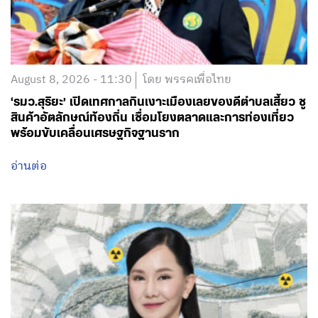
August 8, 2026 - 11:30
โดย พรรคเพื่อไทย
‘รมว.สุริยะ’ เปิดเทศกาลกินเงาะเมืองเลยของดีตำบลเสี้ยว ชู
สินค้าอัตลักษณ์ท้องถิ่น เชื่อมโยงตลาดและการท่องเที่ยว
พร้อมขับเคลื่อนเศรษฐกิจฐานราก
อ่านต่อ