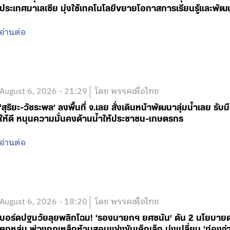
ประเทศมาเลเซีย มุ่งใช้เทคโนโลยีขยายโอกาสการเรียนรู้และพัฒ
อ่านต่อ
August 6, 2026 - 21:29
โดย พรรคเพื่อไทย
‘สุริยะ-วัชระพล’ ลงพื้นที่ จ.เลย สั่งเดินหน้าพัฒนาลุ่มน้ำเลย ร
ให้ดี หนุนความมั่นคงด้านน้ำให้ประชาชน-เกษตรกร
อ่านต่อ
August 6, 2026 - 18:20
โดย พรรคเพื่อไทย
บอร์ดปฐมวัยลุยพลิกโฉม! ‘รองนายกฯ ยศชนัน’ ดัน 2 นโยบายด่วน
ตกหล่น พ่วงกฎเหล็กห้ามสอบแข่งขันเด็กเล็ก มุ่งเปลี่ยน ‘ท่องจำ