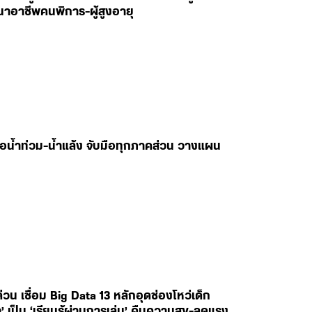
นาอาชีพคนพิการ-ผู้สูงอายุ
ับมือน้ำท่วม-น้ำแล้ง จับมือทุกภาคส่วน วางแผน
 เชื่อม Big Data 13 หลักอุดช่องโหว่เด็ก
’ เป็น ‘เรียนรู้ผ่านการเล่น’ คืนความสุข-ลดแรง