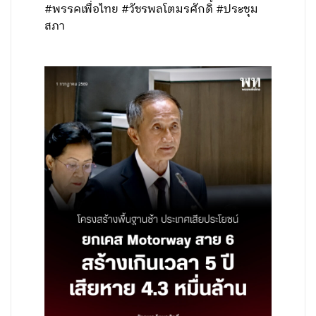
#พรรคเพื่อไทย #วัชรพลโตมรศักดิ์ #ประชุม
สภา