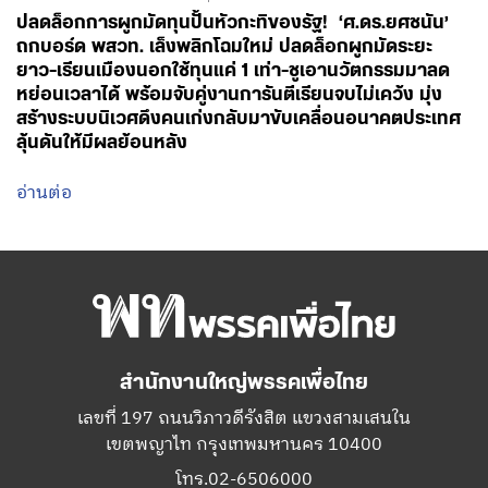
ปลดล็อกการผูกมัดทุนปั้นหัวกะทิของรัฐ! ‘ศ.ดร.ยศชนัน’
ถกบอร์ด พสวท. เล็งพลิกโฉมใหม่ ปลดล็อกผูกมัดระยะ
ยาว-เรียนเมืองนอกใช้ทุนแค่ 1 เท่า-ชูเอานวัตกรรมมาลด
หย่อนเวลาได้ พร้อมจับคู่งานการันตีเรียนจบไม่เคว้ง มุ่ง
สร้างระบบนิเวศดึงคนเก่งกลับมาขับเคลื่อนอนาคตประเทศ
ลุ้นดันให้มีผลย้อนหลัง
อ่านต่อ
สำนักงานใหญ่พรรคเพื่อไทย
เลขที่ 197 ถนนวิภาวดีรังสิต แขวงสามเสนใน
เขตพญาไท กรุงเทพมหานคร 10400
โทร.02-6506000