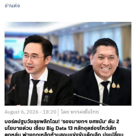
อ่านต่อ
August 6, 2026 - 18:20
โดย พรรคเพื่อไทย
บอร์ดปฐมวัยลุยพลิกโฉม! ‘รองนายกฯ ยศชนัน’ ดัน 2
นโยบายด่วน เชื่อม Big Data 13 หลักอุดช่องโหว่เด็ก
ตกหล่น พ่วงกฎเหล็กห้ามสอบแข่งขันเด็กเล็ก มุ่งเปลี่ยน