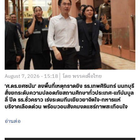
August 7, 2026 - 15:18
โดย พรรคเพื่อไทย
‘ศ.ดร.ยศชนัน’ ลงพื้นที่เหตุกราดยิง รร.เทพศิรินทร์ นนทบุรี
สั่งยกระดับความปลอดภัยสถานศึกษาทั่วประเทศ-แก้ปมบูล
ลี่ ปิด รร.ชั่วคราว เร่งระดมทีมเยียวยาจิตใจ-ทหารแห่
บริจาคเลือดด่วน พร้อมวอนสังคมงดแชร์ภาพสะเทือนใจ
อ่านต่อ