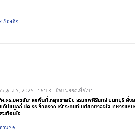
ุ่งเรืองกิจ
August 7, 2026 - 15:18
โดย พรรคเพื่อไทย
‘ศ.ดร.ยศชนัน’ ลงพื้นที่เหตุกราดยิง รร.เทพศิรินทร์ นนทบุรี 
แก้ปมบูลลี่ ปิด รร.ชั่วคราว เร่งระดมทีมเยียวยาจิตใจ-ทหารแ
สะเทือนใจ
อ่านต่อ