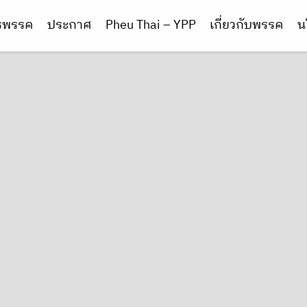
ารพรรค
ประกาศ
Pheu Thai – YPP
เกี่ยวกับพรรค
น