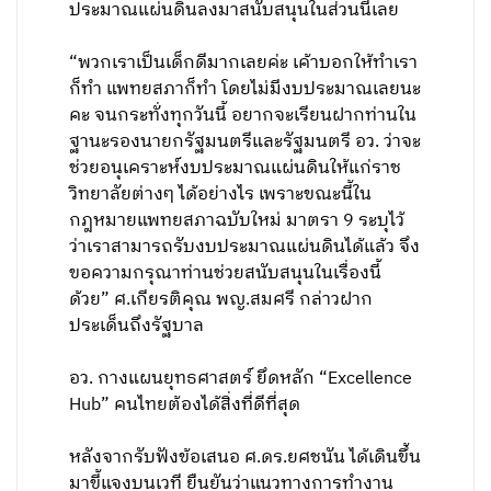
ประมาณแผ่นดินลงมาสนับสนุนในส่วนนี้เลย
“พวกเราเป็นเด็กดีมากเลยค่ะ เค้าบอกให้ทำเรา
ก็ทำ แพทยสภาก็ทำ โดยไม่มีงบประมาณเลยนะ
คะ จนกระทั่งทุกวันนี้ อยากจะเรียนฝากท่านใน
ฐานะรองนายกรัฐมนตรีและรัฐมนตรี อว. ว่าจะ
ช่วยอนุเคราะห์งบประมาณแผ่นดินให้แก่ราช
วิทยาลัยต่างๆ ได้อย่างไร เพราะขณะนี้ใน
กฎหมายแพทยสภาฉบับใหม่ มาตรา 9 ระบุไว้
ว่าเราสามารถรับงบประมาณแผ่นดินได้แล้ว จึง
ขอความกรุณาท่านช่วยสนับสนุนในเรื่องนี้
ด้วย” ศ.เกียรติคุณ พญ.สมศรี กล่าวฝาก
ประเด็นถึงรัฐบาล
อว. กางแผนยุทธศาสตร์ ยึดหลัก “Excellence
Hub” คนไทยต้องได้สิ่งที่ดีที่สุด
หลังจากรับฟังข้อเสนอ ศ.ดร.ยศชนัน ได้เดินขึ้น
มาขี้แจงบนเวที ยืนยันว่าแนวทางการทำงาน