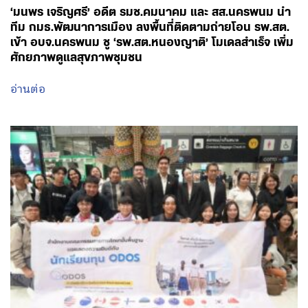
‘มนพร เจริญศรี’ อดีต รมช.คมนาคม และ สส.นครพนม นำ
ทีม กมธ.พัฒนาการเมือง ลงพื้นที่ติดตามถ่ายโอน รพ.สต.
เข้า อบจ.นครพนม ชู ‘รพ.สต.หนองญาติ’ โมเดลสำเร็จ เพิ่ม
ศักยภาพดูแลสุขภาพชุมชน
อ่านต่อ