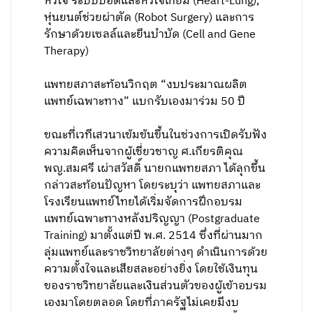
หัวใจ ระบบปอดและหัวใจเทียม (Heart-Lung),
หุ่นยนต์ช่วยผ่าตัด (Robot Surgery) และการ
รักษาด้วยเซลล์และยีนบำบัด (Cell and Gene
Therapy)
แพทยสภาสะท้อนวิกฤต “งบประมาณผลิต
แพทย์เฉพาะทาง” แบกรับเองมาร่วม 50 ปี
ขณะที่เวทีเสวนาเข้มข้นขึ้นในช่วงการเปิดรับฟัง
ความคิดเห็นจากผู้เชี่ยวชาญ ศ.เกียรติคุณ
พญ.สมศรี เผ่าสวัสดิ์ นายกแพทยสภา ได้ลุกขึ้น
กล่าวสะท้อนปัญหา โดยระบุว่า แพทยสภาและ
โรงเรียนแพทย์ไทยได้เริ่มจัดการฝึกอบรม
แพทย์เฉพาะทางหลังปริญญา (Postgraduate
Training) มาตั้งแต่ปี พ.ศ. 2514 ซึ่งที่ผ่านมาก
ลุ่มแพทย์และราชวิทยาลัยต่างๆ ดำเนินการด้วย
ความตั้งใจและเสียสละอย่างยิ่ง โดยใช้เงินทุน
ของราชวิทยาลัยและเงินส่วนตัวของผู้เข้าอบรม
เองมาโดยตลอด โดยที่ภาครัฐไม่เคยมีงบ