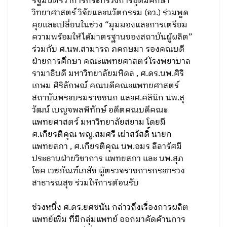
รัฐมนตรีว่าการกระทรวงการอุดมศึกษา
วิทยาศาสตร์ วิจัยและนวัตกรรม (อว.) ร่วมพูด
คุยและเปลี่ยนในช่วง “มุมมองและการเตรียม
ความพร้อมให้ได้มาตรฐานของสถาบันผู้ผลิต”
ร่วมกับ ศ.นพ.สามารถ ภคกษมา รองคณบดี
ฝ่ายการศึกษา คณะแพทยศาสตร์โรงพยาบาล
รามาธิบดี มหาวิทยาลัยมหิดล , ศ.ดร.นพ.ศิริ
เกษม ศิริลักษณ์ คณบดีคณะแพทยศาสตร์
สถาบันพระบรมราชชนก และศ.คลินิก นพ.สุ
วัฒน์ เบญจพลพิทักษ์ อดีตคณบดีคณะ
แพทยศาสตร์ มหาวิทยาลัยสยาม โดยมี
ศ.เกียรติคุณ พญ.สมศรี เผ่าสวัสดิ์ นายก
แพทยสภา , ศ.เกียรติคุณ นพ.อมร ลีลารัศมี
ประธานฝ่ายวิชาการ แพทยสภา และ นพ.สุภ
โชค เวชภัณฑ์เภสัช ผู้ตรวจราชการกระทรวง
สาธารณสุข ร่วมให้การต้อนรับ
ช่วงหนึ่ง ศ.ดร.ยศชนัน กล่าวถึงเรื่องการผลิต
แพทย์เพิ่ม ที่มีกลุ่มแพทย์ ออกมาคัดค้านการ