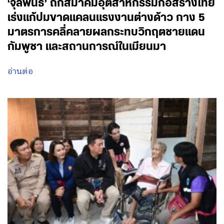
‘จุลพันธ์’ ถกสมาคมอุตสาหกรรมก่อสร้างไทย
เร่งแก้ปมขาดแคลนแรงงานต่างด้าว กาง 5
มาตรการคลี่คลายผลกระทบวิกฤตชายแดน
กัมพูชา และสถานการณ์ในเมียนมา
อ่านต่อ