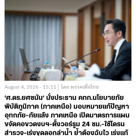
August 4, 2026 - 15:11
โดย พรรคเพื่อไทย
‘ศ.ดร.ยศชนัน’ นั่งประธาน คกก.นโยบายภัย
พิบัติภูมิภาค (ภาคเหนือ) มอบหมายแก้ปัญหา
อุทกภัย-ภัยแล้ง ภาคเหนือ เปิดมาตรการแผน
ขจัดคอขวดงบฯ-ตั้งวอร์รูม 24 ชม.-ใช้โดรน
สำรวจ-เร่งขุดลอกลำน้ำ ย้ำต้องฉับไว เร่งแก้