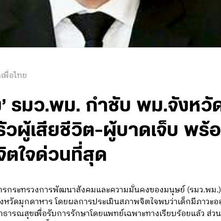
เพื่อไทย
’ รมว.พม. กำชับ พม.จังหวั
ู้เสียชีวิต-ผู้บาดเจ็บ พร้อ
ตใจด่วนที่สุด
การกระทรวงการพัฒนาสังคมและความมั่นคงของมนุษย์ (รมว.พม.) 
ัดมุกดาหาร โดยผลการประเมินสภาพจิตใจพบว่าเด็กมีภาวะออทิสติก
ารณสุขเพื่อรับการรักษาโดยแพทย์เฉพาะทางเรียบร้อยแล้ว ส่วน