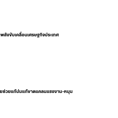
พลังขับเคลื่อนเศรษฐกิจประเทศ
 เผยช่วยแก้ปมแก้ขาดแคลนแรงงาน-หนุน