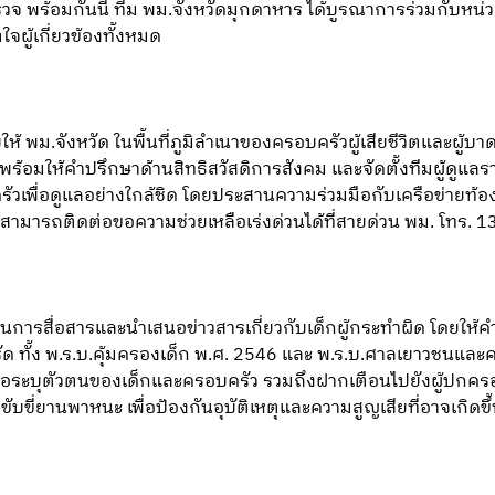
ำรวจ พร้อมกันนี้ ทีม พม.จังหวัดมุกดาหาร ได้บูรณาการร่วมกับ
จผู้เกี่ยวข้องทั้งหมด
ให้ พม.จังหวัด ในพื้นที่ภูมิลำเนาของครอบครัวผู้เสียชีวิตและผู้บาดเจ
พร้อมให้คำปรึกษาด้านสิทธิสวัสดิการสังคม และจัดตั้งทีมผู้ดูแล
วเพื่อดูแลอย่างใกล้ชิด โดยประสานความร่วมมือกับเครือข่ายท้
หตุสามารถติดต่อขอความช่วยเหลือเร่งด่วนได้ที่สายด่วน พม. โทร. 
นการสื่อสารและนำเสนอข่าวสารเกี่ยวกับเด็กผู้กระทำผิด โดยให้คำ
รัด ทั้ง พ.ร.บ.คุ้มครองเด็ก พ.ศ. 2546 และ พ.ร.บ.ศาลเยาวชนและ
หรือระบุตัวตนของเด็กและครอบครัว รวมถึงฝากเตือนไปยังผู้ปกคร
ึกขับขี่ยานพาหนะ เพื่อป้องกันอุบัติเหตุและความสูญเสียที่อาจเกิดข