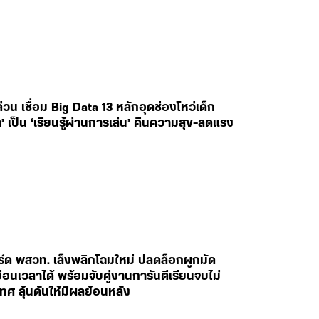
 เชื่อม Big Data 13 หลักอุดช่องโหว่เด็ก
’ เป็น ‘เรียนรู้ผ่านการเล่น’ คืนความสุข-ลดแรง
ร์ด พสวท. เล็งพลิกโฉมใหม่ ปลดล็อกผูกมัด
อนเวลาได้ พร้อมจับคู่งานการันตีเรียนจบไม่
ทศ ลุ้นดันให้มีผลย้อนหลัง