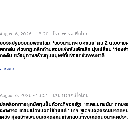
August 6, 2026 - 18:20
โดย พรรคเพื่อไทย
บอร์ดปฐมวัยลุยพลิกโฉม! ‘รองนายกฯ ยศชนัน’ ดัน 2 นโยบายด่วน
ตกหล่น พ่วงกฎเหล็กห้ามสอบแข่งขันเด็กเล็ก มุ่งเปลี่ยน ‘ท่องจำ
กดดัน หวังปูทางสร้างทุนมนุษย์ที่แข็งแกร่งของชาติ
อ่านต่อ
August 6, 2026 - 13:51
โดย พรรคเพื่อไทย
ปลดล็อกการผูกมัดทุนปั้นหัวกะทิของรัฐ! ‘ศ.ดร.ยศชนัน’ ถกบอ
ระยะยาว-เรียนเมืองนอกใช้ทุนแค่ 1 เท่า-ชูเอานวัตกรรมมาลดหย่
เคว้ง มุ่งสร้างระบบนิเวศดึงคนเก่งกลับมาขับเคลื่อนอนาคตประเ