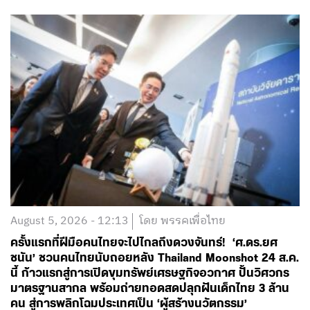
August 5, 2026 - 12:13
โดย พรรคเพื่อไทย
ครั้งแรกที่ฝีมือคนไทยจะไปไกลถึงดวงจันทร์! ‘ศ.ดร.ยศ
ชนัน’ ชวนคนไทยนับถอยหลัง Thailand Moonshot 24 ส.ค.
นี้ ก้าวแรกสู่การเปิดขุมทรัพย์เศรษฐกิจอวกาศ ปั้นวิศวกร
มาตรฐานสากล พร้อมถ่ายทอดสดปลุกฝันเด็กไทย 3 ล้าน
คน สู่การพลิกโฉมประเทศเป็น ‘ผู้สร้างนวัตกรรม’