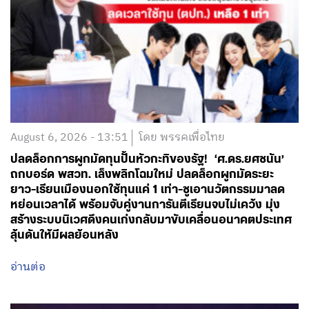
August 6, 2026 - 13:51
โดย พรรคเพื่อไทย
ปลดล็อกการผูกมัดทุนปั้นหัวกะทิของรัฐ! ‘ศ.ดร.ยศชนัน’
ถกบอร์ด พสวท. เล็งพลิกโฉมใหม่ ปลดล็อกผูกมัดระยะ
ยาว-เรียนเมืองนอกใช้ทุนแค่ 1 เท่า-ชูเอานวัตกรรมมาลด
หย่อนเวลาได้ พร้อมจับคู่งานการันตีเรียนจบไม่เคว้ง มุ่ง
สร้างระบบนิเวศดึงคนเก่งกลับมาขับเคลื่อนอนาคตประเทศ
ลุ้นดันให้มีผลย้อนหลัง
อ่านต่อ