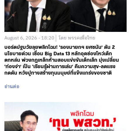
August 6, 2026 - 18:20
โดย พรรคเพื่อไทย
บอร์ดปฐมวัยลุยพลิกโฉม! ‘รองนายกฯ ยศชนัน’ ดัน 2
นโยบายด่วน เชื่อม Big Data 13 หลักอุดช่องโหว่เด็ก
ตกหล่น พ่วงกฎเหล็กห้ามสอบแข่งขันเด็กเล็ก มุ่งเปลี่ยน
‘ท่องจำ’ เป็น ‘เรียนรู้ผ่านการเล่น’ คืนความสุข-ลดแรง
กดดัน หวังปูทางสร้างทุนมนุษย์ที่แข็งแกร่งของชาติ
อ่านต่อ