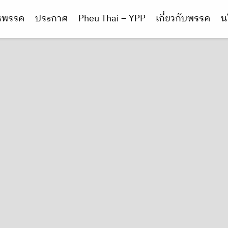
ารพรรค
ประกาศ
Pheu Thai – YPP
เกี่ยวกับพรรค
น