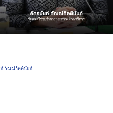
ท์ กัณณ์กิตตินันท์