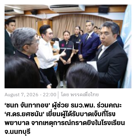
August 7, 2026 - 22:00
โดย พรรคเพื่อไทย
‘ชนก จันทาทอง’ ผู้ช่วย รมว.พม. ร่วมคณะ
‘ศ.ดร.ยศชนัน’ เยี่ยมผู้ได้รับบาดเจ็บที่โรง
พยาบาล จากเหตุการณ์กราดยิงในโรงเรียน
จ.นนทบุรี