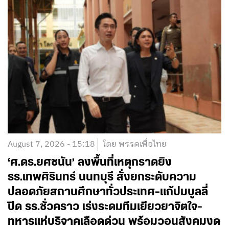
August 7, 2026 - 15:18
โดย พรรคเพื่อไทย
‘ศ.ดร.ยศชนัน’ ลงพื้นที่เหตุกราดยิง
รร.เทพศิรินทร์ นนทบุรี สั่งยกระดับความ
ปลอดภัยสถานศึกษาทั่วประเทศ-แก้ปมบูลลี่
ปิด รร.ชั่วคราว เร่งระดมทีมเยียวยาจิตใจ-
ทหารแห่บริจาคเลือดด่วน พร้อมวอนสังคมงด