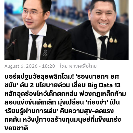
August 6, 2026 - 18:20
โดย พรรคเพื่อไทย
บอร์ดปฐมวัยลุยพลิกโฉม! ‘รองนายกฯ ยศ
ชนัน’ ดัน 2 นโยบายด่วน เชื่อม Big Data 13
หลักอุดช่องโหว่เด็กตกหล่น พ่วงกฎเหล็กห้าม
สอบแข่งขันเด็กเล็ก มุ่งเปลี่ยน ‘ท่องจำ’ เป็น
‘เรียนรู้ผ่านการเล่น’ คืนความสุข-ลดแรง
กดดัน หวังปูทางสร้างทุนมนุษย์ที่แข็งแกร่ง
ของชาติ