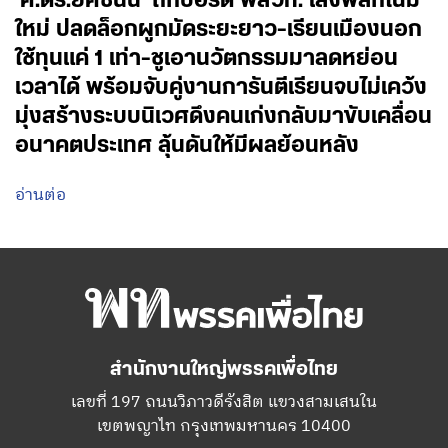
‘ศ.ดร.ยศชนัน’ ถกบอร์ด พสวท. เล็งพลิกโฉม
ใหม่ ปลดล็อกผูกมัดระยะยาว-เรียนเมืองนอก
ใช้ทุนแค่ 1 เท่า-ชูเอานวัตกรรมมาลดหย่อน
เวลาได้ พร้อมจับคู่งานการันตีเรียนจบไม่เคว้ง
มุ่งสร้างระบบนิเวศดึงคนเก่งกลับมาขับเคลื่อน
อนาคตประเทศ ลุ้นดันให้มีผลย้อนหลัง
อ่านต่อ
สำนักงานใหญ่พรรคเพื่อไทย
เลขที่ 197 ถนนวิภาวดีรังสิต แขวงสามเสนใน
เขตพญาไท กรุงเทพมหานคร 10400