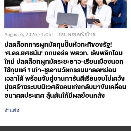
August 6, 2026 - 13:51
โดย พรรคเพื่อไทย
ปลดล็อกการผูกมัดทุนปั้นหัวกะทิของรัฐ!
‘ศ.ดร.ยศชนัน’ ถกบอร์ด พสวท. เล็งพลิกโฉม
ใหม่ ปลดล็อกผูกมัดระยะยาว-เรียนเมืองนอก
ใช้ทุนแค่ 1 เท่า-ชูเอานวัตกรรมมาลดหย่อน
เวลาได้ พร้อมจับคู่งานการันตีเรียนจบไม่เคว้ง
มุ่งสร้างระบบนิเวศดึงคนเก่งกลับมาขับเคลื่อน
อนาคตประเทศ ลุ้นดันให้มีผลย้อนหลัง
อ่านต่อ