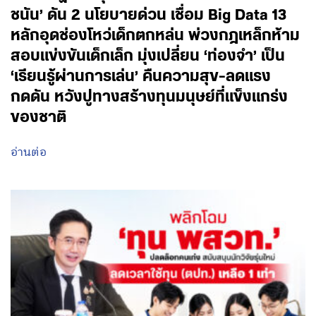
ชนัน’ ดัน 2 นโยบายด่วน เชื่อม Big Data 13
หลักอุดช่องโหว่เด็กตกหล่น พ่วงกฎเหล็กห้าม
สอบแข่งขันเด็กเล็ก มุ่งเปลี่ยน ‘ท่องจำ’ เป็น
‘เรียนรู้ผ่านการเล่น’ คืนความสุข-ลดแรง
กดดัน หวังปูทางสร้างทุนมนุษย์ที่แข็งแกร่ง
ของชาติ
อ่านต่อ