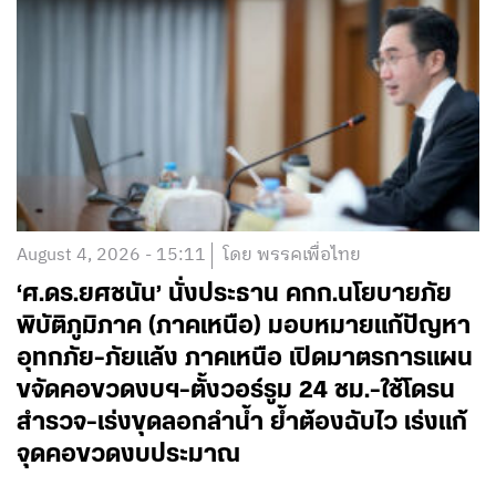
August 4, 2026 - 15:11
โดย พรรคเพื่อไทย
‘ศ.ดร.ยศชนัน’ นั่งประธาน คกก.นโยบายภัย
พิบัติภูมิภาค (ภาคเหนือ) มอบหมายแก้ปัญหา
อุทกภัย-ภัยแล้ง ภาคเหนือ เปิดมาตรการแผน
ขจัดคอขวดงบฯ-ตั้งวอร์รูม 24 ชม.-ใช้โดรน
สำรวจ-เร่งขุดลอกลำน้ำ ย้ำต้องฉับไว เร่งแก้
จุดคอขวดงบประมาณ