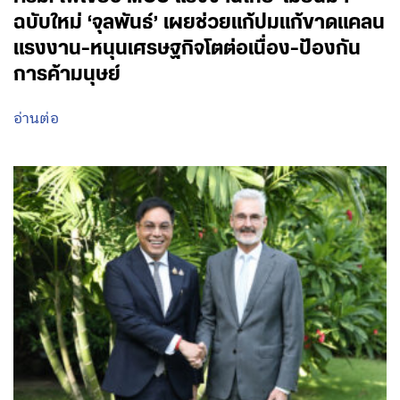
ฉบับใหม่ ‘จุลพันธ์’ เผยช่วยแก้ปมแก้ขาดแคลน
แรงงาน-หนุนเศรษฐกิจโตต่อเนื่อง-ป้องกัน
การค้ามนุษย์
อ่านต่อ