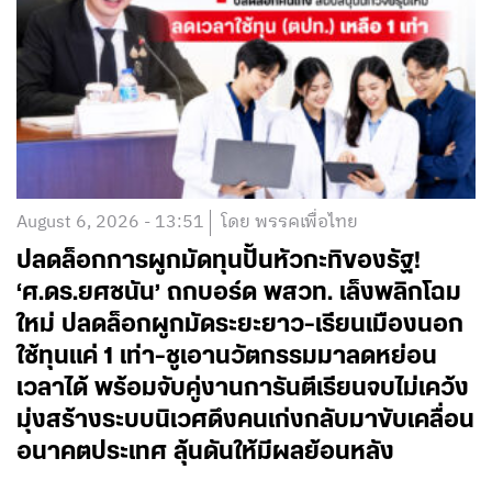
August 6, 2026 - 13:51
โดย พรรคเพื่อไทย
ปลดล็อกการผูกมัดทุนปั้นหัวกะทิของรัฐ!
‘ศ.ดร.ยศชนัน’ ถกบอร์ด พสวท. เล็งพลิกโฉม
ใหม่ ปลดล็อกผูกมัดระยะยาว-เรียนเมืองนอก
ใช้ทุนแค่ 1 เท่า-ชูเอานวัตกรรมมาลดหย่อน
เวลาได้ พร้อมจับคู่งานการันตีเรียนจบไม่เคว้ง
มุ่งสร้างระบบนิเวศดึงคนเก่งกลับมาขับเคลื่อน
อนาคตประเทศ ลุ้นดันให้มีผลย้อนหลัง